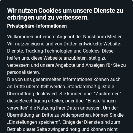
Schnelle Lieferung
Wir nutzen Cookies um unsere Dienste zu
erbringen und zu verbessern.
Privatsphäre-Informationen
Willkommen auf einem Angebot der Nussbaum Medien.
Wir nutzen eigene und von Dritten entwickelte Website-
ALLE KATEGORIEN
NEUHEITEN
DEALS
ESSEN, TRINKEN & GENU
Dienste, Tracking-Technologien und Cookies. Diese
helfen uns, diese Webseite anzubieten, stetig zu
verbessern und unsere Angebote und Anzeigen für Sie zu
personalisieren.
Die von uns gesammelten Informationen können auch
arthrosan
an Dritte übermittelt werden. Standardmäßig ist die
Übermittlung deaktiviert. Sie können über "Zustimmen"
diese Berechtigung erteilen, oder über "Einstellungen
Alle Produkte
verwalten" die Nutzung Ihrer Daten anpassen. Um der
Übermittlung an Dritte zu widersprechen, können Sie die
„Einstellungen speichern“. Einige der Dienste sind zum
Betrieb dieser Seite zwingend nötig und können nicht
ALLE FILTER