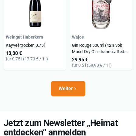
Weingut Haberkern
Wajos
Kayveé trocken 0,75l
Gin Rouge 500ml (42% vol)
Mosel Dry Gin - handcrafted.
13,30 €
Ein kristallklares Destillat mit
für 0,75 l (17,73 € / 1 l)
29,95 €
dem zarten Rouge des Roten
für 0,5 l (59,90 € / 1 l)
W...
Weiter
Jetzt zum Newsletter „Heimat
entdecken“ anmelden