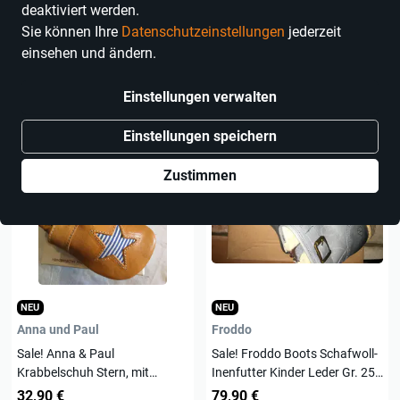
deaktiviert werden.
Marken
Farbe
Sie können Ihre
Datenschutzeinstellungen
jederzeit
einsehen und ändern.
3.800 Produkte
Einstellungen verwalten
Einstellungen speichern
Zustimmen
NEU
NEU
Anna und Paul
Froddo
Sale! Anna & Paul
Sale! Froddo Boots Schafwoll-
Krabbelschuh Stern, mit
Inenfutter Kinder Leder Gr. 25
Gummisohle Gr. L / 21/22
Blue
32,90 €
79,90 €