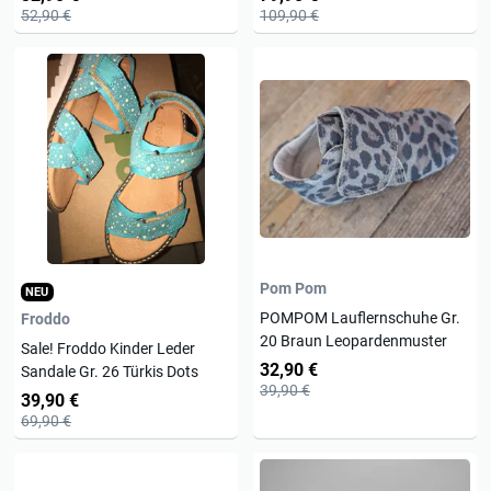
Mais
52,90 €
109,90 €
Pom Pom
NEU
POMPOM Lauflernschuhe Gr.
Froddo
20 Braun Leopardenmuster
Sale! Froddo Kinder Leder
32,90 €
Sandale Gr. 26 Türkis Dots
39,90 €
39,90 €
69,90 €