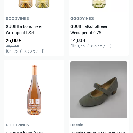
GOODVINES
GOODVINES
GUUBII alkoholfreier
GUUBII alkoholfreier
Weinaperitif Set
Weinaperitif 0,75l
Holunder/Zitrone &
Ingwer/Limette
26,00 €
14,00 €
Ingwer/Limette
28,00 €
für 0,75 l (18,67 € / 1 l)
für 1,5 l (17,33 € / 1 l)
GOODVINES
Hassia
GUUBII alkoholfreier
Hassia Genua 303478/6 grau