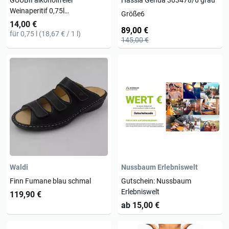
Weinaperitif 0,75l
Größe
6
Holunder/Zitrone
14,00 €
89,00 €
für 0,75 l (18,67 € / 1 l)
145,00 €
Waldi
Nussbaum Erlebniswelt
Finn Fumane blau schmal
Gutschein: Nussbaum
Erlebniswelt
119,90 €
ab 15,00 €