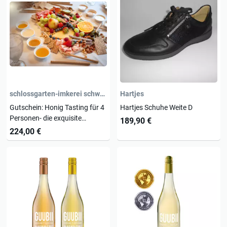
schlossgarten-imkerei schwetzingen
Hartjes
Gutschein: Honig Tasting für 4
Hartjes Schuhe Weite D
Personen- die exquisite
189,90 €
Aromenreise
224,00 €