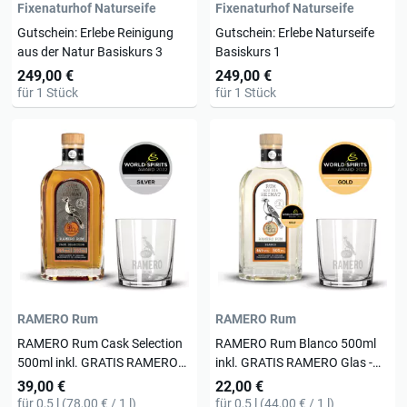
Fixenaturhof Naturseife
Fixenaturhof Naturseife
Gutschein: Erlebe Reinigung
Gutschein: Erlebe Naturseife
aus der Natur Basiskurs 3
Basiskurs 1
249,00 €
249,00 €
für 1 Stück
für 1 Stück
RAMERO Rum
RAMERO Rum
RAMERO Rum Cask Selection
RAMERO Rum Blanco 500ml
500ml inkl. GRATIS RAMERO
inkl. GRATIS RAMERO Glas -
Glas - World Spirit Awards
World Spirit Awards Gold 2022
39,00 €
22,00 €
Silber 2022
für 0,5 l (78,00 € / 1 l)
für 0,5 l (44,00 € / 1 l)