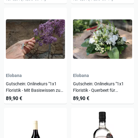
Elobana
Elobana
Gutschein: Onlinekurs "1x1
Gutschein: Onlinekurs "1x1
Floristik - Mit Basiswissen zum
Floristik - Querbeet für
Profi"
Blumenfans"
89,90 €
89,90 €