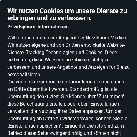
Schnelle Lieferung
Wir nutzen Cookies um unsere Dienste zu
erbringen und zu verbessern.
Privatsphäre-Informationen
Willkommen auf einem Angebot der Nussbaum Medien.
Wir nutzen eigene und von Dritten entwickelte Website-
ALLE KATEGORIEN
NEUHEITEN
DEALS
ESSEN, TRINKEN & GENU
Dienste, Tracking-Technologien und Cookies. Diese
helfen uns, diese Webseite anzubieten, stetig zu
verbessern und unsere Angebote und Anzeigen für Sie zu
personalisieren.
Die von uns gesammelten Informationen können auch
Produkte
in Baden-
an Dritte übermittelt werden. Standardmäßig ist die
Württemberg
Übermittlung deaktiviert. Sie können über "Zustimmen"
diese Berechtigung erteilen, oder über "Einstellungen
verwalten" die Nutzung Ihrer Daten anpassen. Um der
Übermittlung an Dritte zu widersprechen, können Sie die
ALLE FILTER
„Einstellungen speichern“. Einige der Dienste sind zum
Betrieb dieser Seite zwingend nötig und können nicht