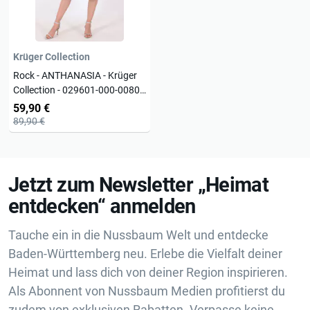
Krüger Collection
Rock - ANTHANASIA - Krüger
Collection - 029601-000-0080 -
Trachtenrock - Spitzenrock
59,90 €
89,90 €
Jetzt zum Newsletter „Heimat
entdecken“ anmelden
Tauche ein in die Nussbaum Welt und entdecke
Baden-Württemberg neu. Erlebe die Vielfalt deiner
Heimat und lass dich von deiner Region inspirieren.
Als Abonnent von Nussbaum Medien profitierst du
zudem von exklusiven Rabatten. Verpasse keine