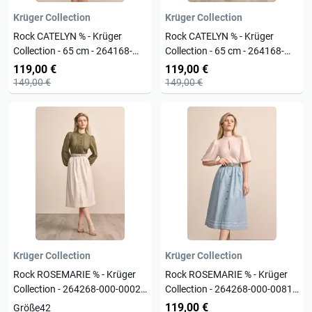
Krüger Collection
Krüger Collection
Rock CATELYN % - Krüger
Rock CATELYN % - Krüger
Collection - 65 cm - 264168-
Collection - 65 cm - 264168-
065-0244 - Trachtenrock
065-0899 - Trachtenrock
119,00 €
119,00 €
149,00 €
149,00 €
Krüger Collection
Krüger Collection
Rock ROSEMARIE % - Krüger
Rock ROSEMARIE % - Krüger
Collection - 264268-000-0002 -
Collection - 264268-000-0081 -
Trachtenrock
Trachtenrock
119,00 €
Größe
42