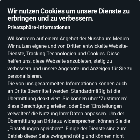
Schnelle Lieferung
Wir nutzen Cookies um unsere Dienste zu
erbringen und zu verbessern.
Privatsphäre-Informationen
Willkommen auf einem Angebot der Nussbaum Medien.
Wir nutzen eigene und von Dritten entwickelte Website-
ALLE KATEGORIEN
NEUHEITEN
DEALS
ESSEN, TRINKEN & GENU
Dienste, Tracking-Technologien und Cookies. Diese
helfen uns, diese Webseite anzubieten, stetig zu
verbessern und unsere Angebote und Anzeigen für Sie zu
personalisieren.
Einkaufen in Baden-Württemberg
Fashion &
Die von uns gesammelten Informationen können auch
Accessoires
Bekleidung
Traditionelle & Festkleidung
Trachten
an Dritte übermittelt werden. Standardmäßig ist die
Röcke
Übermittlung deaktiviert. Sie können über "Zustimmen"
diese Berechtigung erteilen, oder über "Einstellungen
Trachten Röcke
verwalten" die Nutzung Ihrer Daten anpassen. Um der
Übermittlung an Dritte zu widersprechen, können Sie die
ALLE FILTER
„Einstellungen speichern“. Einige der Dienste sind zum
Betrieb dieser Seite zwingend nötig und können nicht