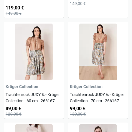
149,00 €
119,00 €
149,00 €
Krüger Collection
Krüger Collection
Trachtenrock JUDY % - Krüger
Trachtenrock JUDY % - Krüger
Collection - 60 cm - 266167-
Collection - 70 cm - 266167-
060-0007
070-0007
89,00 €
99,00 €
129,00 €
139,00 €