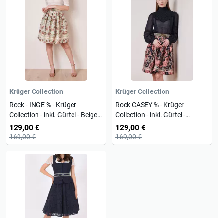
Krüger Collection
Krüger Collection
Rock - INGE % - Krüger
Rock CASEY % - Krüger
Collection - inkl. Gürtel - Beige -
Collection - inkl. Gürtel -
261165-000-0023 -
261065-000-0833 -
129,00 €
129,00 €
Trachtenrock
Trachtenrock
169,00 €
169,00 €