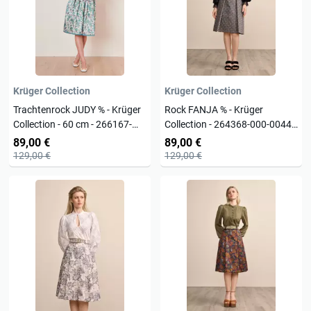
Krüger Collection
Krüger Collection
Trachtenrock JUDY % - Krüger
Rock FANJA % - Krüger
Collection - 60 cm - 266167-
Collection - 264368-000-0044 -
060-0055
Trachtenrock
89,00 €
89,00 €
129,00 €
129,00 €