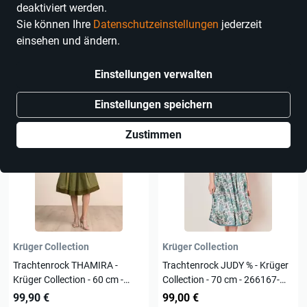
deaktiviert werden.
Marken
Farbe
Größe
Sie können Ihre
Datenschutzeinstellungen
jederzeit
einsehen und ändern.
15 Produkte
Einstellungen verwalten
Einstellungen speichern
Zustimmen
Krüger Collection
Krüger Collection
Trachtenrock THAMIRA -
Trachtenrock JUDY % - Krüger
Krüger Collection - 60 cm -
Collection - 70 cm - 266167-
261070-060-0057
070-0055
99,90 €
99,00 €