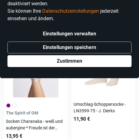
Marken
Farbe
Größe
deaktiviert werden.
Sie können Ihre
Datenschutzeinstellungen
jederzeit
einsehen und ändern.
10 Produkte
Einstellungen verwalten
Einstellungen speichern
Zustimmen
Umschlag-Schoppersocke -
LN3599-75 - J. Dierks
The Spirit of OM
11,90 €
Socken Charanaka - weiß und
aubergine * Freude ist der
Herzschlag des Universums *
13,95 €