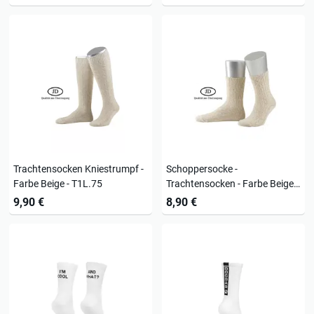
Trachtensocken Kniestrumpf -
Schoppersocke -
Farbe Beige - T1L.75
Trachtensocken - Farbe Beige -
T1S.75
9,90 €
8,90 €