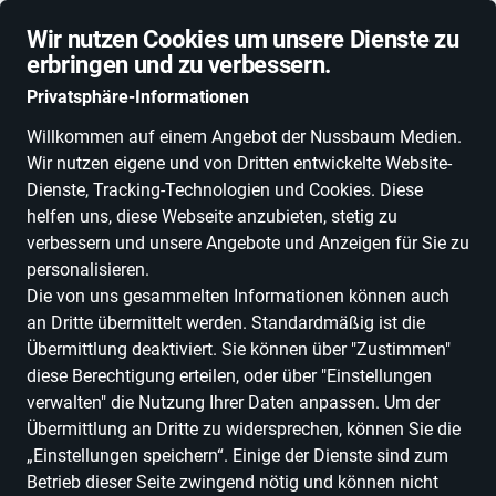
Schnelle Lieferung
Wir nutzen Cookies um unsere Dienste zu
erbringen und zu verbessern.
Privatsphäre-Informationen
Willkommen auf einem Angebot der Nussbaum Medien.
Wir nutzen eigene und von Dritten entwickelte Website-
ALLE KATEGORIEN
NEUHEITEN
DEALS
ESSEN, TRINKEN & GENU
Dienste, Tracking-Technologien und Cookies. Diese
helfen uns, diese Webseite anzubieten, stetig zu
verbessern und unsere Angebote und Anzeigen für Sie zu
personalisieren.
Einkaufen in Baden-Württemberg
Fashion &
Die von uns gesammelten Informationen können auch
Accessoires
Bekleidung
Unterwäsche & Socken
an Dritte übermittelt werden. Standardmäßig ist die
Übermittlung deaktiviert. Sie können über "Zustimmen"
Unterwäsche & Socken
diese Berechtigung erteilen, oder über "Einstellungen
verwalten" die Nutzung Ihrer Daten anpassen. Um der
ALLE FILTER
Übermittlung an Dritte zu widersprechen, können Sie die
„Einstellungen speichern“. Einige der Dienste sind zum
Betrieb dieser Seite zwingend nötig und können nicht