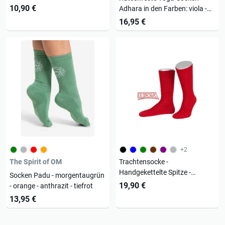
10,90 €
Adhara in den Farben: viola -
flieder - alatsee - schwarz
16,95 €
+2
The Spirit of OM
Trachtensocke -
Handgekettelte Spitze -
Socken Padu - morgentaugrün
Verschiedene Farben - L5697
19,90 €
- orange - anthrazit - tiefrot
13,95 €