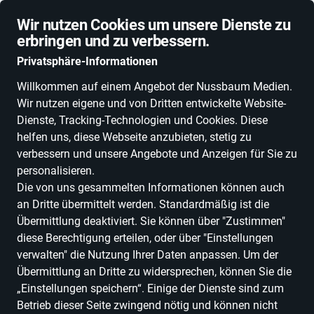
Schnelle Lieferung
Wir nutzen Cookies um unsere Dienste zu
erbringen und zu verbessern.
Privatsphäre-Informationen
Willkommen auf einem Angebot der Nussbaum Medien.
Wir nutzen eigene und von Dritten entwickelte Website-
ALLE KATEGORIEN
NEUHEITEN
DEALS
ESSEN, TRINKEN & GENU
Dienste, Tracking-Technologien und Cookies. Diese
helfen uns, diese Webseite anzubieten, stetig zu
verbessern und unsere Angebote und Anzeigen für Sie zu
personalisieren.
Die von uns gesammelten Informationen können auch
Enmaze-Heidelberg
an Dritte übermittelt werden. Standardmäßig ist die
Übermittlung deaktiviert. Sie können über "Zustimmen"
diese Berechtigung erteilen, oder über "Einstellungen
Alle Produkte
verwalten" die Nutzung Ihrer Daten anpassen. Um der
Übermittlung an Dritte zu widersprechen, können Sie die
„Einstellungen speichern“. Einige der Dienste sind zum
Betrieb dieser Seite zwingend nötig und können nicht
ALLE FILTER