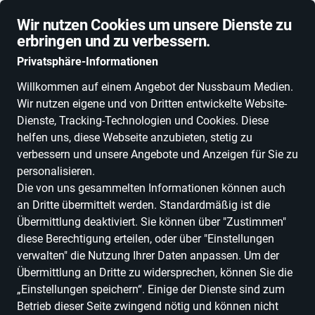
Schnelle Lieferung
Wir nutzen Cookies um unsere Dienste zu
erbringen und zu verbessern.
Privatsphäre-Informationen
Willkommen auf einem Angebot der Nussbaum Medien.
Wir nutzen eigene und von Dritten entwickelte Website-
ALLE KATEGORIEN
NEUHEITEN
DEALS
ESSEN, TRINKEN & GENU
Dienste, Tracking-Technologien und Cookies. Diese
helfen uns, diese Webseite anzubieten, stetig zu
verbessern und unsere Angebote und Anzeigen für Sie zu
personalisieren.
Die von uns gesammelten Informationen können auch
handmade
an Dritte übermittelt werden. Standardmäßig ist die
Übermittlung deaktiviert. Sie können über "Zustimmen"
diese Berechtigung erteilen, oder über "Einstellungen
Alle Produkte
verwalten" die Nutzung Ihrer Daten anpassen. Um der
Übermittlung an Dritte zu widersprechen, können Sie die
„Einstellungen speichern“. Einige der Dienste sind zum
Betrieb dieser Seite zwingend nötig und können nicht
ALLE FILTER