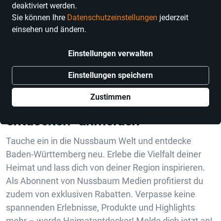
deaktiviert werden.
Sie können Ihre
Datenschutzeinstellungen
jederzeit
einsehen und ändern.
Anhand der von dir verwendeten Filter konnten keine
Suchergebnisse gefunden werden.
Einstellungen verwalten
Einstellungen speichern
Zustimmen
Jetzt zum Newsletter „Heimat
entdecken“ anmelden
Tauche ein in die Nussbaum Welt und entdecke
Baden-Württemberg neu. Erlebe die Vielfalt deiner
Heimat und lass dich von deiner Region inspirieren.
Als Abonnent von Nussbaum Medien profitierst du
zudem von exklusiven Rabatten. Verpasse keine
spannenden Erlebnisse, Produkte und Highlights
mehr – werde Heimatentdecker! Melde dich jetzt an!