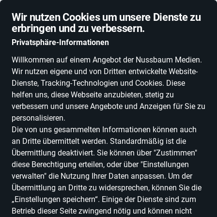
Schnelle Lieferung
Wir nutzen Cookies um unsere Dienste zu
erbringen und zu verbessern.
Privatsphäre-Informationen
Willkommen auf einem Angebot der Nussbaum Medien.
Wir nutzen eigene und von Dritten entwickelte Website-
ALLE KATEGORIEN
NEUHEITEN
DEALS
ESSEN, TRINKEN & GENU
Dienste, Tracking-Technologien und Cookies. Diese
helfen uns, diese Webseite anzubieten, stetig zu
verbessern und unsere Angebote und Anzeigen für Sie zu
personalisieren.
Einkaufen in Baden-Württemberg
Kunst & Unterhaltung
Hobby &
Die von uns gesammelten Informationen können auch
Kunst
Musikinstrumente
Holzblasinstrumente
Blockflöten
an Dritte übermittelt werden. Standardmäßig ist die
Übermittlung deaktiviert. Sie können über "Zustimmen"
Blockflöten
diese Berechtigung erteilen, oder über "Einstellungen
verwalten" die Nutzung Ihrer Daten anpassen. Um der
ALLE FILTER
Übermittlung an Dritte zu widersprechen, können Sie die
„Einstellungen speichern“. Einige der Dienste sind zum
Betrieb dieser Seite zwingend nötig und können nicht