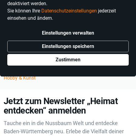
deaktiviert werden.
Anhand der von dir verwendeten Filter konnten keine
Sie können Ihre
Datenschutzeinstellungen
jederzeit
Suchergebnisse gefunden werden.
einsehen und ändern.
Einstellungen verwalten
Ähnliche Kategorien
Einstellungen speichern
Mundharmonikas
Okarinas
Zustimmen
Saxophone
Kinderflöten
Hobby & Kunst
Jetzt zum Newsletter „Heimat
entdecken“ anmelden
Tauche ein in die Nussbaum Welt und entdecke
Baden-Württemberg neu. Erlebe die Vielfalt deiner