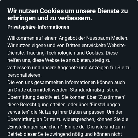
Schnelle Lieferung
Wir nutzen Cookies um unsere Dienste zu
erbringen und zu verbessern.
Privatsphäre-Informationen
Willkommen auf einem Angebot der Nussbaum Medien.
Wir nutzen eigene und von Dritten entwickelte Website-
ALLE KATEGORIEN
NEUHEITEN
DEALS
ESSEN, TRINKEN & GENU
Dienste, Tracking-Technologien und Cookies. Diese
helfen uns, diese Webseite anzubieten, stetig zu
verbessern und unsere Angebote und Anzeigen für Sie zu
personalisieren.
Einkaufen in Baden-Württemberg
Bücher &
Die von uns gesammelten Informationen können auch
Medien
Bücher
Geschenkbücher
an Dritte übermittelt werden. Standardmäßig ist die
Übermittlung deaktiviert. Sie können über "Zustimmen"
Geschenkbücher
diese Berechtigung erteilen, oder über "Einstellungen
verwalten" die Nutzung Ihrer Daten anpassen. Um der
ALLE FILTER
Übermittlung an Dritte zu widersprechen, können Sie die
„Einstellungen speichern“. Einige der Dienste sind zum
Betrieb dieser Seite zwingend nötig und können nicht