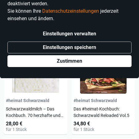
Marken
deaktiviert werden.
Sie können Ihre
Datenschutzeinstellungen
jederzeit
7 Produkte
einsehen und ändern.
Einstellungen verwalten
Einstellungen speichern
Zustimmen
#heimat Schwarzwald
#heimat Schwarzwald
Schwarzwaldmilch – Das
Das #heimat-Kochbuch:
Kochbuch. 70 herzhafte und
Schwarzwald Reloaded Vol.5
süße Rezepte
28,00 €
34,80 €
für 1 Stück
für 1 Stück