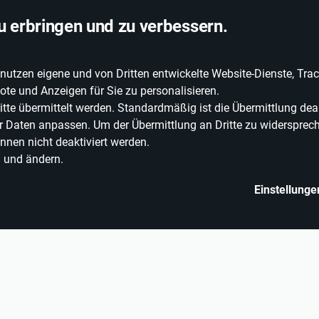
chlandweite Lieferung
u erbringen und zu verbessern.
zen eigene und von Dritten entwickelte Website-Dienste, Track
EIE WEINE
ERLEBNISWELT
WEINWELT
GRILLEN
te und Anzeigen für Sie zu personalisieren.
e übermittelt werden. Standardmäßig ist die Übermittlung deak
rer Daten anpassen. Um der Übermittlung an Dritte zu widersprech
nnen nicht deaktiviert werden.
n und ändern.
Einstellunge
Sachliteratur
Bücher zu Handwerk, Hobby & Beschäftigung
Garten