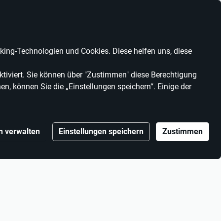
Anbieter werden
Kontrast
Mein Konto
Wunschliste
Warenkorb
ing-Technologien und Cookies. Diese helfen uns, diese
MARKEN
ANBIETER
tiviert. Sie können über "Zustimmen" diese Berechtigung
en, können Sie die „Einstellungen speichern“. Einige der
n verwalten
Einstellungen speichern
Zustimmen