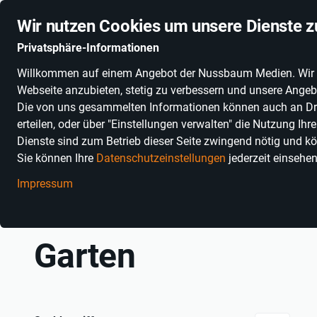
Stationäre Anbieter online
Schnelle Lieferung
Deuts
Wir nutzen Cookies um unsere Dienste z
Privatsphäre-Informationen
Willkommen auf einem Angebot der Nussbaum Medien. Wir nut
PRODUKTKATEGORIEN
SONNENGLAS®
ALKOHOLFR
Webseite anzubieten, stetig zu verbessern und unsere Angebo
Die von uns gesammelten Informationen können auch an Dritt
erteilen, oder über "Einstellungen verwalten" die Nutzung Ih
Dienste sind zum Betrieb dieser Seite zwingend nötig und kö
Sie können Ihre
Datenschutzeinstellungen
jederzeit einsehe
Impressum
Einkaufen in Baden-Württemberg
Bücher & Medien
Bücher
Garten