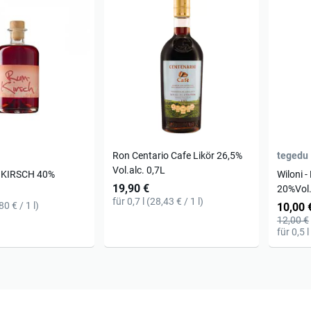
Ron Centario Cafe Likör 26,5%
tegedu
Vol.alc. 0,7L
 KIRSCH 40%
Wiloni 
19,90 €
20%Vol.
für 0,7 l (28,43 € / 1 l)
80 € / 1 l)
10,00 
12,00 €
für 0,5 l