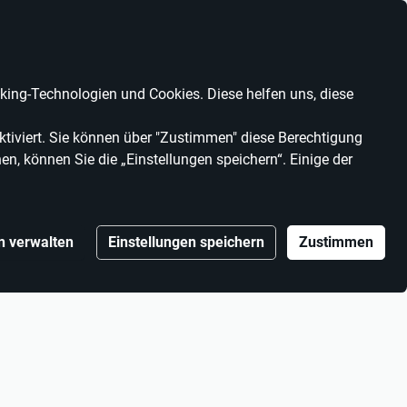
Anbieter werden
Kontrast
Mein Konto
Wunschliste
Warenkorb
ing-Technologien und Cookies. Diese helfen uns, diese
MARKEN
ANBIETER
tiviert. Sie können über "Zustimmen" diese Berechtigung
en, können Sie die „Einstellungen speichern“. Einige der
n verwalten
Einstellungen speichern
Zustimmen