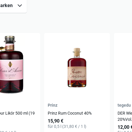
arken
Prinz
tegedu
our Likör 500 ml (19
Prinz Rum Coconut 40%
DER Wie
20%Vol.
15,90 €
für 0,5 l (31,80 € / 1 l)
12,00 