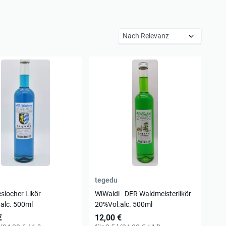
tegedu
slocher Likör
WiWaldi - DER Waldmeisterlikör
alc. 500ml
20%Vol.alc. 500ml
€
12,00 €