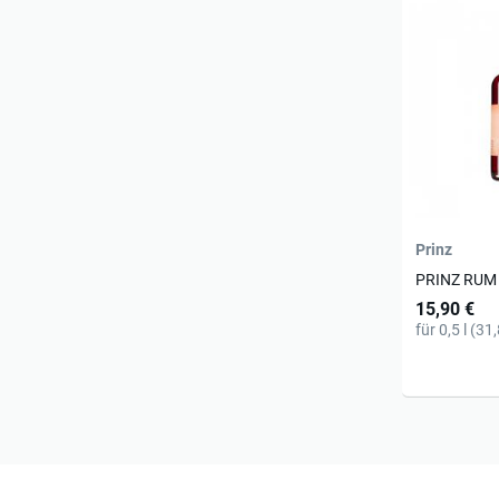
Prinz
PRINZ RUM
15,90 €
für 0,5 l (31,