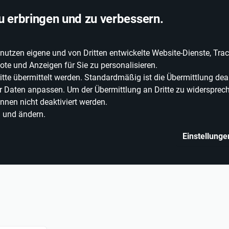
chlandweite Lieferung
u erbringen und zu verbessern.
zen eigene und von Dritten entwickelte Website-Dienste, Track
EIE WEINE
ERLEBNISWELT
WEINWELT
GRILLEN
te und Anzeigen für Sie zu personalisieren.
e übermittelt werden. Standardmäßig ist die Übermittlung deak
rer Daten anpassen. Um der Übermittlung an Dritte zu widersprech
nnen nicht deaktiviert werden.
n und ändern.
Einstellunge
etränke
Alkoholische Getränke
Liköre & Spirituosen
Liköre