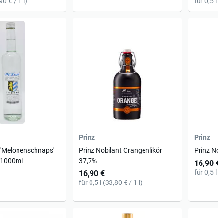
90 € / 1 l)
für 0,5 l
Prinz
Prinz
R 'Melonenschnaps'
Prinz Nobilant Orangenlikör
Prinz N
 1000ml
37,7%
16,90 
für 0,5 l
16,90 €
für 0,5 l (33,80 € / 1 l)