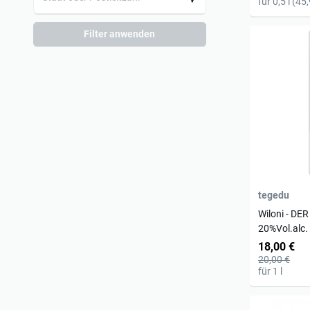
für 0,5 l (45,
Filter anwenden
tegedu
Wiloni - DE
20%Vol.alc.
18,00 €
20,00 €
für 1 l