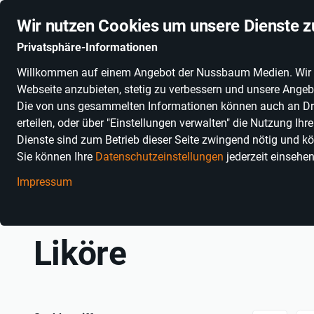
Stationäre Anbieter online
Schnelle Lieferung
Deuts
Wir nutzen Cookies um unsere Dienste z
Privatsphäre-Informationen
Willkommen auf einem Angebot der Nussbaum Medien. Wir nut
PRODUKTKATEGORIEN
SONNENGLAS®
ALKOHOLFR
Webseite anzubieten, stetig zu verbessern und unsere Angebo
Die von uns gesammelten Informationen können auch an Dritt
erteilen, oder über "Einstellungen verwalten" die Nutzung Ih
Dienste sind zum Betrieb dieser Seite zwingend nötig und kö
Sie können Ihre
Datenschutzeinstellungen
jederzeit einsehe
Impressum
Einkaufen in Baden-Württemberg
Essen, Trinken & Genuss
G
Liköre