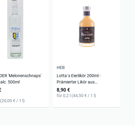
HEB
- DER 'Melonenschnaps'
Lotta`s Eierlikör 200ml -
alc. 500ml
Prämierter Likör aus
Niedersachsen
€
8,90 €
für 0,2 l (44,50 € / 1 l)
 (20,00 € / 1 l)