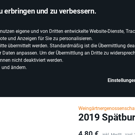
chlandweite Lieferung
u erbringen und zu verbessern.
zen eigene und von Dritten entwickelte Website-Dienste, Track
EIE WEINE
ERLEBNISWELT
WEINWELT
GRILLEN
te und Anzeigen für Sie zu personalisieren.
e übermittelt werden. Standardmäßig ist die Übermittlung deak
rer Daten anpassen. Um der Übermittlung an Dritte zu widersprech
nnen nicht deaktiviert werden.
n und ändern.
Einstellunge
etränke
Alkoholische Getränke
Wein
2019 Spätburgunder Rosé "Tra
Weingärtnergenossenscha
2019 Spätbur
Preis
4,80 €
inkl. MwSt.,
zzgl.