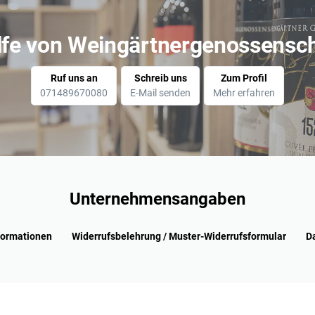
ilfe von Weingärtnergenossensc
Ruf uns an
Schreib uns
Zum Profil
071489670080
E-Mail senden
Mehr erfahren
Unternehmensangaben
formationen
Widerrufsbelehrung / Muster-Widerrufsformular
D