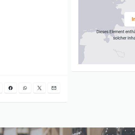
I
Dieses Element enth
solcher Inh