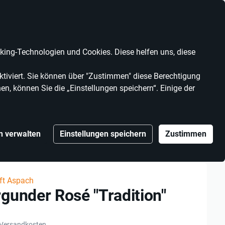
Anbieter werden
Kontrast
Mein Konto
Wunschliste
Warenkorb
ing-Technologien und Cookies. Diese helfen uns, diese
MARKEN
ANBIETER
tiviert. Sie können über "Zustimmen" diese Berechtigung
en, können Sie die „Einstellungen speichern“. Einige der
n verwalten
Einstellungen speichern
Zustimmen
dition"
ft Aspach
gunder Rosé "Tradition"
 Versandkosten