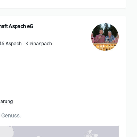
aft Aspach eG
546 Aspach - Kleinaspach
barung
. Genuss.