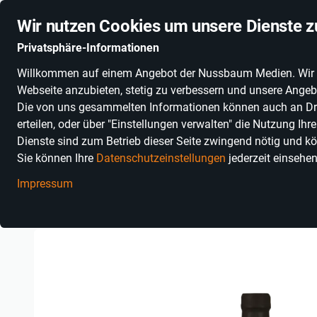
Stationäre Anbieter online
Schnelle Lieferung
Deuts
Wir nutzen Cookies um unsere Dienste z
Privatsphäre-Informationen
Willkommen auf einem Angebot der Nussbaum Medien. Wir nut
PRODUKTKATEGORIEN
SONNENGLAS®
ALKOHOLFR
Webseite anzubieten, stetig zu verbessern und unsere Angebo
Die von uns gesammelten Informationen können auch an Dritt
erteilen, oder über "Einstellungen verwalten" die Nutzung Ih
Dienste sind zum Betrieb dieser Seite zwingend nötig und kö
Sie können Ihre
Datenschutzeinstellungen
jederzeit einsehe
Impressum
Einkaufen in Baden-Württemberg
Essen, Trinken & Genuss
G