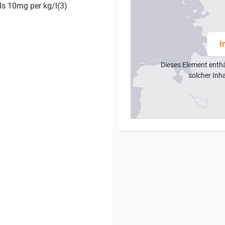
ls 10mg per kg/l(3)
I
Dieses Element enth
solcher Inh