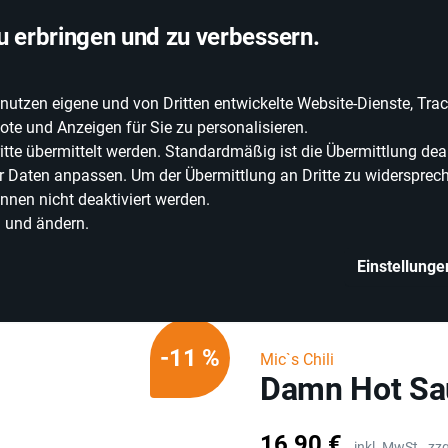
chlandweite Lieferung
u erbringen und zu verbessern.
zen eigene und von Dritten entwickelte Website-Dienste, Track
EIE WEINE
ERLEBNISWELT
WEINWELT
GRILLEN
te und Anzeigen für Sie zu personalisieren.
e übermittelt werden. Standardmäßig ist die Übermittlung deak
rer Daten anpassen. Um der Übermittlung an Dritte zu widersprech
nnen nicht deaktiviert werden.
n und ändern.
Einstellunge
ebensmittel
Würzmittel & Saucen
Chilisauce
Damn Hot Sauce Nag
-11 %
Mic`s Chili
Damn Hot Sa
Preis
16,90 €
inkl. MwSt.,
zzg