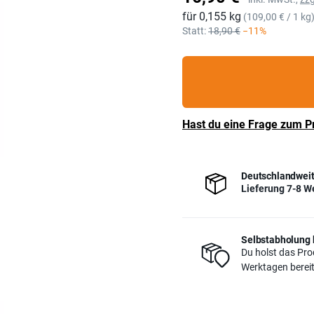
für 0,155 kg
Grundpreis
(109,00 € / 1 kg
Statt:
18,90 €
−11%
Hast du eine Frage zum P
Deutschlandweit
Lieferung 7-8 W
Selbstabholung 
Du holst das Prod
Werktagen bereit