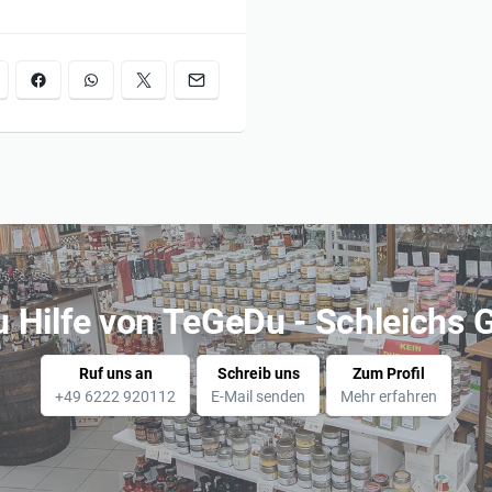
u Hilfe von TeGeDu - Schleichs
Ruf uns an
Schreib uns
Zum Profil
+49 6222 920112
E-Mail senden
Mehr erfahren