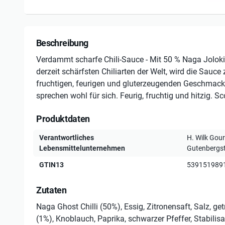
Beschreibung
Verdammt scharfe Chili-Sauce - Mit 50 % Naga Jolokia
derzeit schärfsten Chiliarten der Welt, wird die Sauc
fruchtigen, feurigen und gluterzeugenden Geschmacks
sprechen wohl für sich. Feurig, fruchtig und hitzig. Sc
Produktdaten
Verantwortliches
H. Wilk Gou
Lebensmittelunternehmen
Gutenbergst
GTIN13
539151989
Zutaten
Naga Ghost Chilli (50%), Essig, Zitronensaft, Salz, ge
(1%), Knoblauch, Paprika, schwarzer Pfeffer, Stabilis