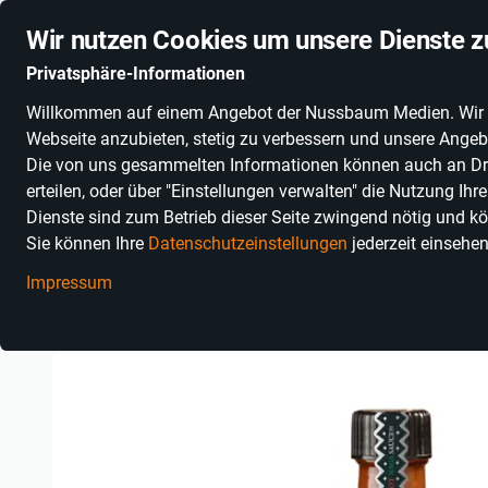
Stationäre Anbieter online
Schnelle Lieferung
Deuts
Wir nutzen Cookies um unsere Dienste z
Privatsphäre-Informationen
Willkommen auf einem Angebot der Nussbaum Medien. Wir nut
PRODUKTKATEGORIEN
SONNENGLAS®
ALKOHOLFR
Webseite anzubieten, stetig zu verbessern und unsere Angebo
Die von uns gesammelten Informationen können auch an Dritt
erteilen, oder über "Einstellungen verwalten" die Nutzung Ih
Dienste sind zum Betrieb dieser Seite zwingend nötig und kö
Sie können Ihre
Datenschutzeinstellungen
jederzeit einsehe
Impressum
Einkaufen in Baden-Württemberg
Essen, Trinken & Genuss
L