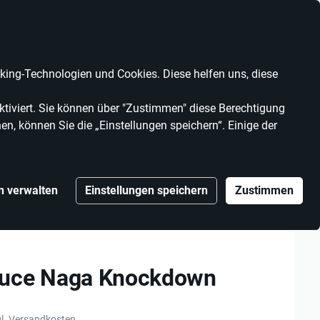
Anbieter werden
Kontrast
Mein Konto
Wunschliste
Warenkorb
ing-Technologien und Cookies. Diese helfen uns, diese
MARKEN
ANBIETER
tiviert. Sie können über "Zustimmen" diese Berechtigung
en, können Sie die „Einstellungen speichern“. Einige der
n verwalten
Einstellungen speichern
Zustimmen
a Knockdown
uce Naga Knockdown
l. Versandkosten