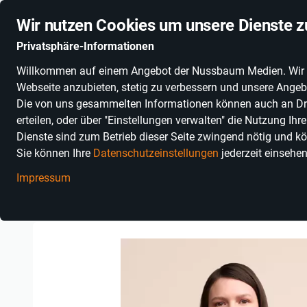
Stationäre Anbieter online
Schnelle Lieferung
Deuts
Wir nutzen Cookies um unsere Dienste z
Privatsphäre-Informationen
Willkommen auf einem Angebot der Nussbaum Medien. Wir nut
PRODUKTKATEGORIEN
SONNENGLAS®
ALKOHOLFR
Webseite anzubieten, stetig zu verbessern und unsere Angebo
Die von uns gesammelten Informationen können auch an Dritt
erteilen, oder über "Einstellungen verwalten" die Nutzung Ih
Dienste sind zum Betrieb dieser Seite zwingend nötig und kö
Sie können Ihre
Datenschutzeinstellungen
jederzeit einsehe
Impressum
Einkaufen in Baden-Württemberg
Fashion & Accessoires
Bek