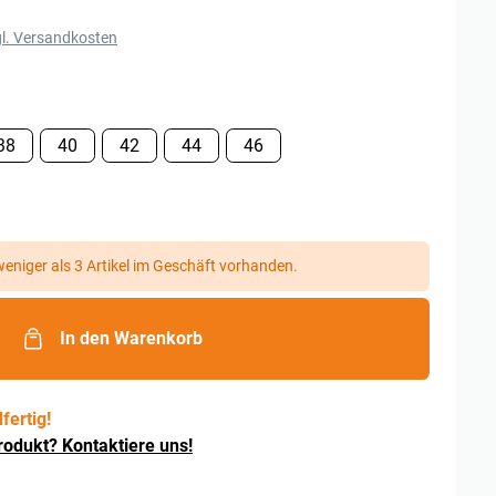
l. Versandkosten
38
40
42
44
46
eniger als 3 Artikel im Geschäft vorhanden.
In den Warenkorb
fertig!
rodukt? Kontaktiere uns!