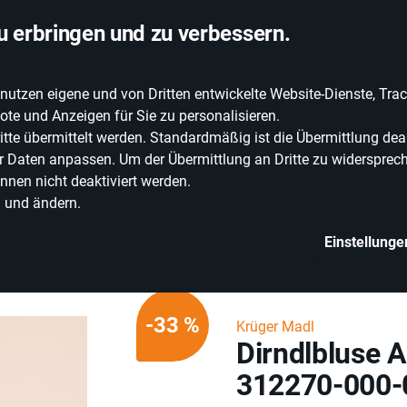
chlandweite Lieferung
u erbringen und zu verbessern.
zen eigene und von Dritten entwickelte Website-Dienste, Track
EIE WEINE
ERLEBNISWELT
WEINWELT
GRILLEN
te und Anzeigen für Sie zu personalisieren.
e übermittelt werden. Standardmäßig ist die Übermittlung deak
rer Daten anpassen. Um der Übermittlung an Dritte zu widersprech
nnen nicht deaktiviert werden.
n und ändern.
Einstellunge
leidung
Traditionelle & Festkleidung
Trachten Blusen
Dirndlbluse 
-33 %
Krüger Madl
Dirndlbluse 
312270-000-