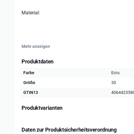
Material:
Mehr anzeigen
*36 % Polyamid
Produktdaten
*33 % Baumwolle
Farbe
Ecru
Größe
30
*20 % Viskose
GTIN13
406442358
Produktvarianten
*11 % Polyester
Daten zur Produktsicherheitsverordnung