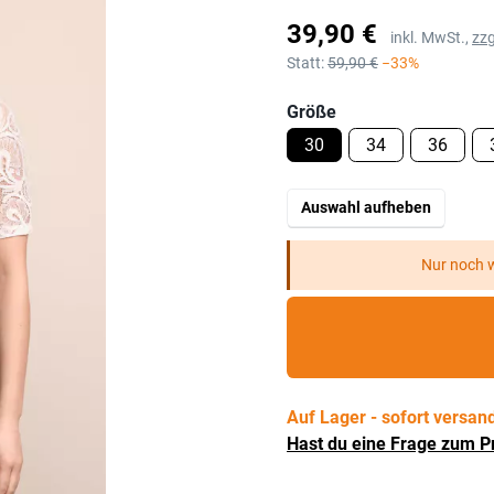
Preis
39,90 €
inkl. MwSt.,
zzg
Statt:
59,90 €
−33%
Größe
30
34
36
Auswahl aufheben
Nur noch w
Auf Lager - sofort versand
Hast du eine Frage zum P