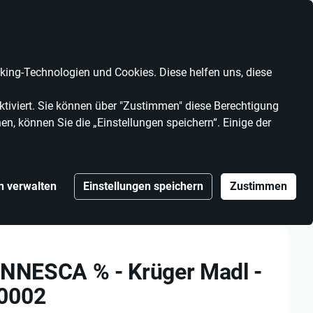
Anbieter werden
Kontrast
Mein Konto
Wunschliste
Warenkorb
ing-Technologien und Cookies. Diese helfen uns, diese
MARKEN
ANBIETER
tiviert. Sie können über "Zustimmen" diese Berechtigung
en, können Sie die „Einstellungen speichern“. Einige der
n verwalten
Einstellungen speichern
Zustimmen
ANNESCA % - Krüger Madl - 312270-000-0002
ANNESCA % - Krüger Madl -
0002