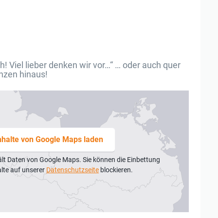
! Viel lieber denken wir vor…“ … oder auch quer
nzen hinaus!
nhalte von Google Maps laden
ält Daten von Google Maps. Sie können die Einbettung
alte auf unserer
Datenschutzseite
blockieren.