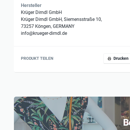
Hersteller
Krüger Dirndl GmbH
Krüger Dirndl GmbH, Siemensstraße 10,
Pflegedetails:
73257 Köngen, GERMANY
info@krueger-dirndl.de
*Pflegedetails
PRODUKT TEILEN
Drucken
*Trocknen im Tumbler nicht möglich, nicht heiß büge
*nicht bleichen
*mit ähnlichen Farben waschen
B