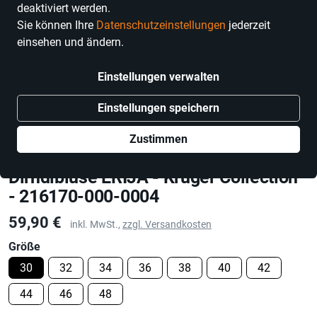
deaktiviert werden.
Sie können Ihre
Datenschutzeinstellungen
jederzeit
einsehen und ändern.
Einstellungen verwalten
Einstellungen speichern
Zustimmen
Krüger Collection
Dirndlbluse ERIJA - Krüger Collection
- 216170-000-0004
Preis
59,90 €
inkl. MwSt.,
zzgl. Versandkosten
Größe
30
32
34
36
38
40
42
44
46
48