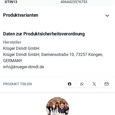
GTIN13
4064423576753
Produktvarianten
Pflegedetails:
Daten zur Produktsicherheitsverordnung
Hersteller
Krüger Dirndl GmbH
Krüger Dirndl GmbH, Siemensstraße 10, 73257 Köngen,
GERMANY
*Trocknen im Tumbler nicht möglich, nicht heiß bügeln
info@krueger-dirndl.de
*nicht bleichen
PRODUKT TEILEN
*mit ähnlichen Farben waschen