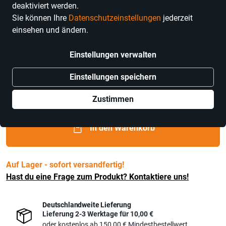
deaktiviert werden.
Sie können Ihre
Datenschutzeinstellungen
jederzeit
einsehen und ändern.
Winzer von Baden
Einstellungen verwalten
"Frucht trifft Süße" Rosé
Einstellungen speichern
Preis
4,80 €
inkl. MwSt.,
zzgl. Versandkosten
für 0,75 l
Grundpreis
Zustimmen
(6,40 € / 1 l)
In den Warenkorb
Auf Lager - sofort versandfertig!
Hast du eine Frage zum Produkt? Kontaktiere uns!
Deutschlandweite Lieferung
Lieferung 2-3 Werktage für
10,00 €
oder kostenlos ab
150,00 €
Mindestbestellwert