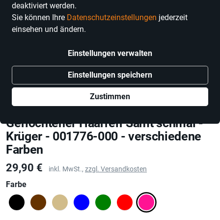
deaktiviert werden.
Sie können Ihre
Datenschutzeinstellungen
jederzeit
einsehen und ändern.
Einstellungen verwalten
Einstellungen speichern
Zustimmen
Krüger Accessoires
Geflochtener Haarreif Samt schmal -
Krüger - 001776-000 - verschiedene
Farben
Preis
29,90 €
inkl. MwSt.,
zzgl. Versandkosten
Farbe