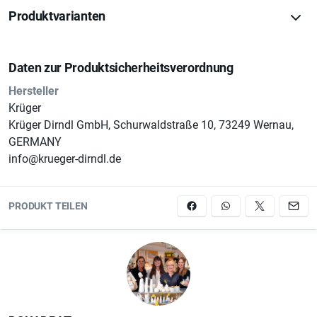
Haarband in Flecht-Optik • Sehr gute Passform • Material:
Produktvarianten
100 % Polyester • in verschiedenen Farben erhältlich • mit
praktischen Aufbewahrungs-Säckchen aus Samt
Daten zur Produktsicherheitsverordnung
Eigenschaften • hochwertige Verarbeitung • angenehmes
Hersteller
Tragegefühl. • Stirnband perfekt zur Trachten-Frisur und
Krüger
Outfit fürs Oktoberfest, Wiesn und Volksfeste
Krüger Dirndl GmbH, Schurwaldstraße 10, 73249 Wernau,
GERMANY
info@krueger-dirndl.de
PRODUKT TEILEN