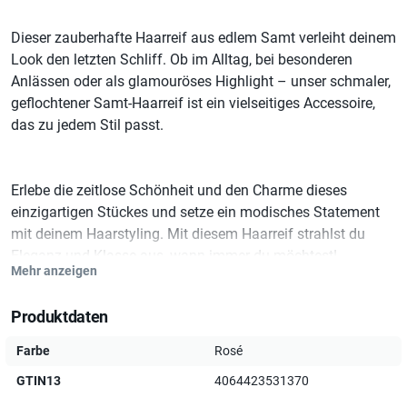
Dieser zauberhafte Haarreif aus edlem Samt verleiht deinem
Look den letzten Schliff. Ob im Alltag, bei besonderen
Anlässen oder als glamouröses Highlight – unser schmaler,
geflochtener Samt-Haarreif ist ein vielseitiges Accessoire,
das zu jedem Stil passt.
Erlebe die zeitlose Schönheit und den Charme dieses
einzigartigen Stückes und setze ein modisches Statement
mit deinem Haarstyling. Mit diesem Haarreif strahlst du
Eleganz und Klasse aus, wann immer du möchtest!
Mehr anzeigen
Produktdaten
Material/Details
Farbe
Rosé
GTIN13
4064423531370
• Haarreif / Samt geflochten: ca. 3 cm breit • Dekor: