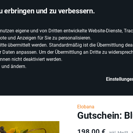
chlandweite Lieferung
u erbringen und zu verbessern.
zen eigene und von Dritten entwickelte Website-Dienste, Track
EIE WEINE
ERLEBNISWELT
WEINWELT
GRILLEN
te und Anzeigen für Sie zu personalisieren.
e übermittelt werden. Standardmäßig ist die Übermittlung deak
rer Daten anpassen. Um der Übermittlung an Dritte zu widersprech
nnen nicht deaktiviert werden.
n und ändern.
Einstellunge
Lifestyle
Kunst & Handwerk
Gutschein: Blumenseminar
Elobana
Gutschein: 
Preis
198,00 €
inkl. MwSt.,