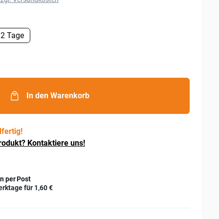
2 Tage
In den Warenkorb
fertig!
rodukt? Kontaktiere uns!
n per Post
erktage für
1,60 €