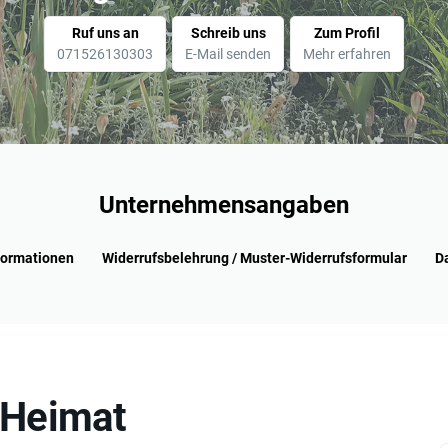
Ruf uns an
Schreib uns
Zum Profil
071526130303
E-Mail senden
Mehr erfahren
Unternehmensangaben
formationen
Widerrufsbelehrung / Muster-Widerrufsformular
D
„Heimat