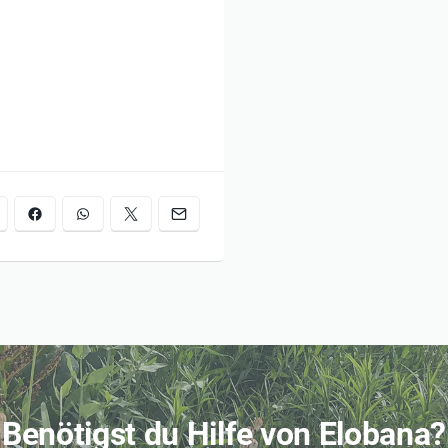
eminares gibt es ein
Benötigst du Hilfe von Elobana?