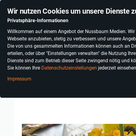
Stationäre Anbieter online
Schnelle Lieferung
Deuts
Wir nutzen Cookies um unsere Dienste z
Privatsphäre-Informationen
Willkommen auf einem Angebot der Nussbaum Medien. Wir nut
PRODUKTKATEGORIEN
SONNENGLAS®
ALKOHOLFR
Webseite anzubieten, stetig zu verbessern und unsere Angebo
Die von uns gesammelten Informationen können auch an Dritt
erteilen, oder über "Einstellungen verwalten" die Nutzung Ih
Dienste sind zum Betrieb dieser Seite zwingend nötig und kö
Sie können Ihre
Datenschutzeinstellungen
jederzeit einsehe
Impressum
Einkaufen in Baden-Württemberg
Erlebnisse
Kunst, Kultur & 