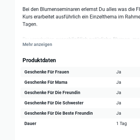
Bei den Blumenseminaren erlernst Du alles was die Flo
Kurs erarbeitet ausführlich ein Einzelthema im Rahm
Tagen.
Du verarbeiten
ausschließlich natürliche Blumen, m
Mehr anzeigen
Die Auswahl der Blumen und Themen richtet sich nac
Produktdaten
In den Kursstunden erleben man jedes Mal aufs Neue s
Deine persönlichen Ideen entwickeln sich durch meine
Geschenke Für Frauen
Ja
die Inspirationen der anderen Teilnehmer.
Geschenke Für Mama
Ja
Der Kurs vermittelt Wissen über wichtige Techniken 
Geschenke Für Die Freundin
Ja
Gönne Dir ein paar inspirierende Stunden in denen D
Geschenke Für Die Schwester
Ja
entdecken.
Geschenke Für Die Beste Freundin
Ja
Kursdetails:
Dauer
1 Tag
3h: Das Material für diesen Kurs wird gesonder