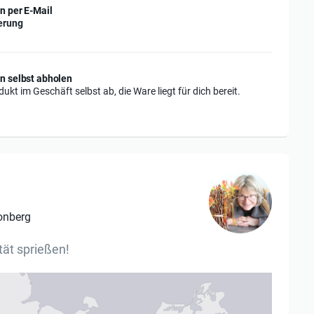
n per E-Mail
erung
n selbst abholen
ukt im Geschäft selbst ab, die Ware liegt für dich bereit.
onberg
tät sprießen!