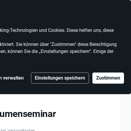
Anbieter werden
Kontrast
Mein Konto
Wunschliste
Warenkorb
ing-Technologien und Cookies. Diese helfen uns, diese
MARKEN
ANBIETER
tiviert. Sie können über "Zustimmen" diese Berechtigung
en, können Sie die „Einstellungen speichern“. Einige der
n verwalten
Einstellungen speichern
Zustimmen
Blumenseminar
zzgl. Versandkosten