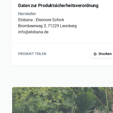
1 Tag: Das gesamte Material ist bereits dabei
Daten zur Produktsicherheitsverordnung
2 Tage: Alles Material ist dabei. Am Ende des S
Hersteller
Zertifikat
Elobana - Eleonore Schick
Brombeerweg 3, 71229 Leonberg
info@elobana.de
PRODUKT TEILEN
Drucken