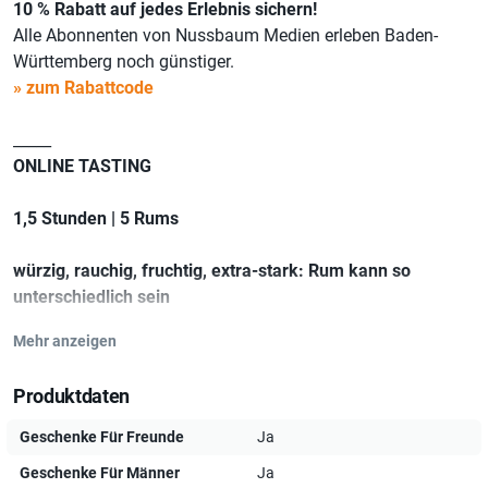
10 % Rabatt auf jedes Erlebnis sichern!
Alle Abonnenten von Nussbaum Medien erleben Baden-
Württemberg noch günstiger.
» zum Rabattcode
_____
ONLINE TASTING
1,5 Stunden | 5 Rums
würzig, rauchig, fruchtig, extra-stark: Rum kann so
unterschiedlich sein
Mehr anzeigen
WICHTIG: ANMELDUNG 5 WERKTAGE VOR DEM TERMIN -
WIR SCHICKEN EUCH EURE BOX ZU
Produktdaten
Was erwartet euch?
Geschenke Für Freunde
Ja
Geschenke Für Männer
Ja
Wieso, Weshalb und natürlich Wa
RUM
?! Da
RUM
! Weil Rum