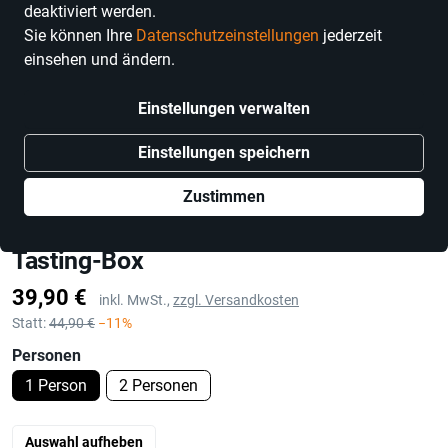
deaktiviert werden.
Sie können Ihre
Datenschutzeinstellungen
jederzeit
einsehen und ändern.
Einstellungen verwalten
Einstellungen speichern
Zustimmen
Barschule-Freiburg
Gutschein: Online-Rum-Tasting inkl.
Tasting-Box
Preis
39,90 €
inkl. MwSt.,
zzgl. Versandkosten
Statt:
44,90 €
−11%
Personen
1 Person
2 Personen
Auswahl aufheben