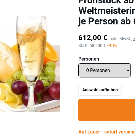
Frühstück ab 
Weltmeisterin
je Person ab 
Preis
612,00 €
inkl. MwSt.,
Statt:
680,00 €
−10%
Personen
Auswahl aufheben
Auf Lager - sofort versand