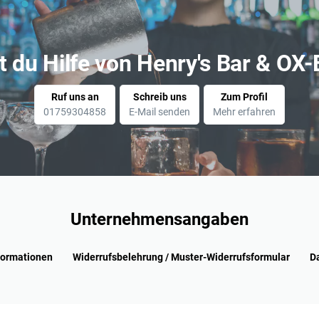
t du Hilfe von Henry's Bar & O
Ruf uns an
Schreib uns
Zum Profil
01759304858
E-Mail senden
Mehr erfahren
Unternehmensangaben
formationen
Widerrufsbelehrung / Muster-Widerrufsformular
D