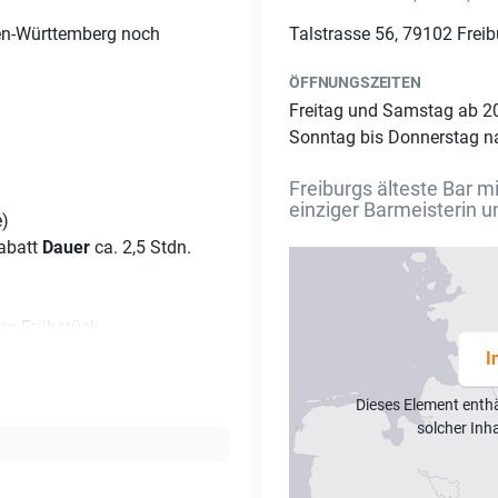
en-Württemberg noch
Talstrasse 56, 79102 Freib
ÖFFNUNGSZEITEN
Freitag und Samstag ab 2
Sonntag bis Donnerstag n
Freiburgs älteste Bar m
einziger Barmeisterin u
e)
Rabatt
Dauer
ca. 2,5 Stdn.
nem Frühstück
I
Dieses Element enth
solcher Inh
ktails (Auf Wunsch auch