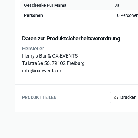
allgemeine, internationale Cocktails)
Geschenke Für Mama
Ja
Feines kleines Frühstück in Buffetform
Personen
10 Persone
Kaffee ohne Limit
Allgemeine, hochwertige Workshopunterlagen
Gruppenfoto
Daten zur Produktsicherheitsverordnung
Hersteller
Der Henry`s Sekt-Cocktail-Workshop ist kein Seminar,
Henry's Bar & OX-EVENTS
geselliges Beisammensein mit tiefen Einblicken & zau
Talstraße 56, 79102 Freiburg
Teilnehmer dürfen selbst Ihren Lieblingsdrink zuberei
info@ox-events.de
PRODUKT TEILEN
Drucken