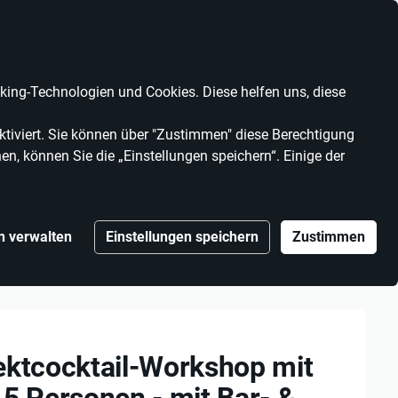
Anbieter werden
Kontrast
Mein Konto
Wunschliste
Warenkorb
ing-Technologien und Cookies. Diese helfen uns, diese
MARKEN
ANBIETER
tiviert. Sie können über "Zustimmen" diese Berechtigung
en, können Sie die „Einstellungen speichern“. Einige der
n verwalten
Einstellungen speichern
Zustimmen
stück ab 5 Personen - mit Bar- & Weltmeisterin "Susen
ektcocktail-Workshop mit