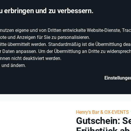
chlandweite Lieferung
u erbringen und zu verbessern.
zen eigene und von Dritten entwickelte Website-Dienste, Track
EIE WEINE
ERLEBNISWELT
WEINWELT
GRILLEN
te und Anzeigen für Sie zu personalisieren.
e übermittelt werden. Standardmäßig ist die Übermittlung deak
rer Daten anpassen. Um der Übermittlung an Dritte zu widersprech
nnen nicht deaktiviert werden.
n und ändern.
Einstellunge
Wein, Bier & Spirituosen
Gutschein: Sektcocktail-Workshop mit Früh
Henry's Bar & OX-EVENTS
Gutschein: S