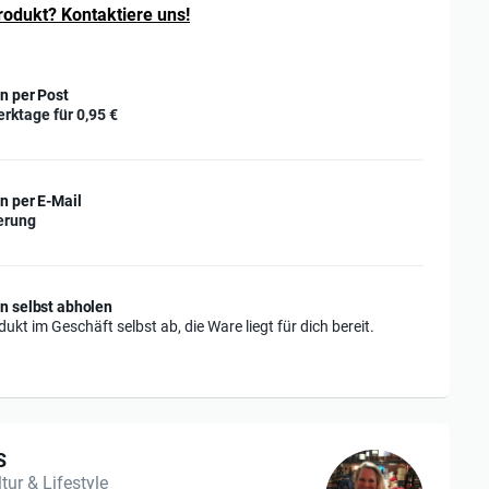
rodukt? Kontaktiere uns!
n per Post
erktage für
0,95 €
n per E-Mail
erung
n selbst abholen
ukt im Geschäft selbst ab, die Ware liegt für dich bereit.
S
tur & Lifestyle