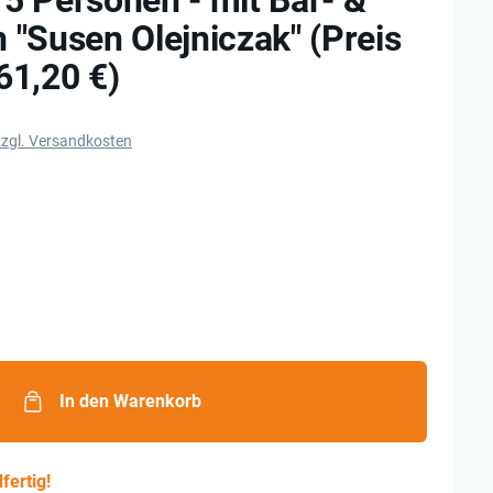
5 Personen - mit Bar- &
 "Susen Olejniczak" (Preis
61,20 €)
zzgl. Versandkosten
In den Warenkorb
fertig!