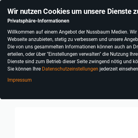
Stationäre Anbieter online
Schnelle Lieferung
Deuts
Wir nutzen Cookies um unsere Dienste z
Privatsphäre-Informationen
Willkommen auf einem Angebot der Nussbaum Medien. Wir nut
PRODUKTKATEGORIEN
SONNENGLAS®
ALKOHOLFR
Webseite anzubieten, stetig zu verbessern und unsere Angebo
Die von uns gesammelten Informationen können auch an Dritt
erteilen, oder über "Einstellungen verwalten" die Nutzung Ih
Dienste sind zum Betrieb dieser Seite zwingend nötig und kö
Sie können Ihre
Datenschutzeinstellungen
jederzeit einsehe
Impressum
Einkaufen in Baden-Württemberg
Erlebnisse
Essen & Trinken
Olejniczak" (Preis je Person ab 61,20 €)