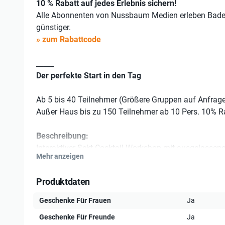
10 % Rabatt auf jedes Erlebnis sichern!
Alle Abonnenten von Nussbaum Medien erleben Bad
günstiger.
» zum Rabattcode
_____
Der perfekte Start in den Tag
Ab 5 bis 40 Teilnehmer (Größere Gruppen auf Anfrag
Außer Haus bis zu 150 Teilnehmer ab 10 Pers. 10% 
Beschreibung:
Interaktiver Sekt-Cocktail-Workshop mit ausgelasse
Mehr anzeigen
Der außergewöhnliche Workshop beinhaltet:
Produktdaten
Begrüßungsdrink
Geschenke Für Frauen
Ja
Einblick in die sagenhafte Welt der Barkunde
Geschenke Für Freunde
Ja
Interaktiv: Zubereitung ausgefallener Sekt-Coc