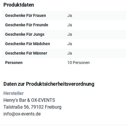
Produktdaten
Dies ist die sportliche Variante unserer Original OX-Outdoor-
Game-Challenge. Die Teilnehmer werden unterhaltsam in 2
Geschenke Für Frauen
Ja
Teams eingeteilt und los geht’s in Wald, Wiese, Flur. Bei
Geschenke Für Freunde
Ja
dieser außergewöhnlichen Action-Challenge gilt Kraft,
Ausdauer und etwas Grundfitness um fürs eigene Team die
Geschenke Für Jungs
Ja
Siegermedaille zu ergattern. Mit dabei der Partybollerwagen,
Geschenke Für Mädchen
Ja
ausgestattet mit Getränken wie Bier oder Sekt, AFGs,
Geschenke Für Männer
Ja
Spirituosen… Ebenso Musik und entsprechendes Spiele-
Equipment und einem gut gelaunten Spielführer und
Personen
10 Personen
Entertainer. Die Siegerehrung sowie das Finalspiel werden
dann wieder am Ausgangsort durchgeführt.
Daten zur Produktsicherheitsverordnung
Bei schlechter Witterung findet die Aktion indoor in einer
Hersteller
unserer Locations statt.
Henry's Bar & OX-EVENTS
Talstraße 56, 79102 Freiburg
info@ox-events.de