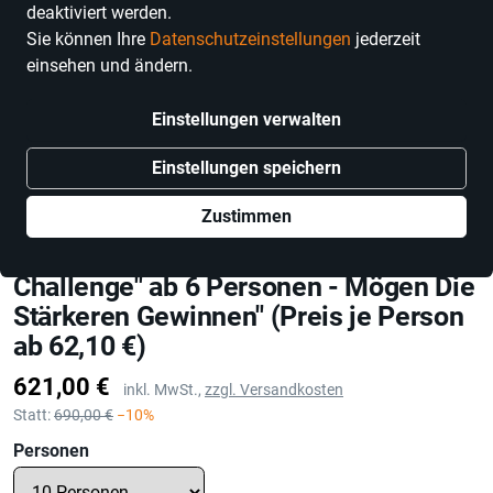
deaktiviert werden.
Sie können Ihre
Datenschutzeinstellungen
jederzeit
einsehen und ändern.
Einstellungen verwalten
Einstellungen speichern
Zustimmen
Henry's Bar & OX-EVENTS
Gutschein: "Original OX-Strongmen-
Challenge" ab 6 Personen - Mögen Die
Stärkeren Gewinnen" (Preis je Person
ab 62,10 €)
Preis
621,00 €
inkl. MwSt.,
zzgl. Versandkosten
Statt:
690,00 €
−10%
Personen