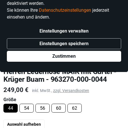
deaktiviert werden.
Sie können Ihre
Datenschutzeinstellungen
jederzeit
einsehen und ändern.
Einstellungen verwalten
Einstellungen speichern
Zustimmen
Krüger Buam
Herren Lederhose MAIK mit Gürtel -
Krüger Buam - 963270-000-0044
Preis
249,00 €
inkl. MwSt.,
zzgl. Versandkosten
Größe
44
54
56
60
62
Auswahl aufheben