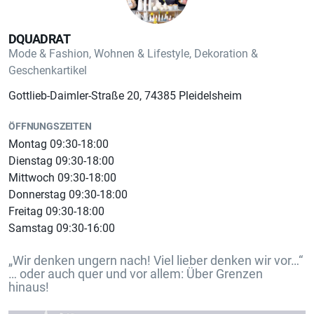
*Nicht waschen
DQUADRAT
*Nicht chemisch reinigen
Mode & Fashion, Wohnen & Lifestyle, Dekoration &
Geschenkartikel
Gottlieb-Daimler-Straße 20, 74385 Pleidelsheim
*Nicht bügeln, nicht bleichen
ÖFFNUNGSZEITEN
Montag 09:30-18:00
Dienstag 09:30-18:00
Mittwoch 09:30-18:00
Donnerstag 09:30-18:00
Vorteil Krüger Buam
Freitag 09:30-18:00
Samstag 09:30-16:00
„Wir denken ungern nach! Viel lieber denken wir vor…“
… oder auch quer und vor allem: Über Grenzen
hinaus!
*junges, stylisches Design