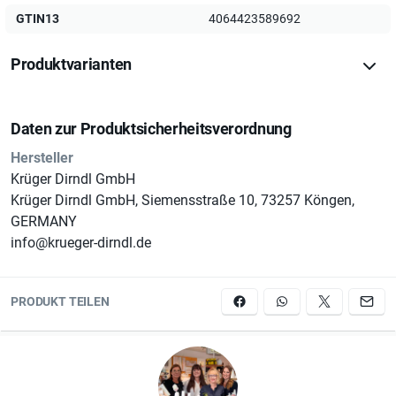
GTIN13
4064423589692
*100 % Leder
Produktvarianten
Daten zur Produktsicherheitsverordnung
Hersteller
Pflegedetails:
Krüger Dirndl GmbH
Krüger Dirndl GmbH, Siemensstraße 10, 73257 Köngen,
GERMANY
info@krueger-dirndl.de
*Nur spezielle Lederreinigung, Achtung: Bei dunklen und
intensiven Farben Abfärben auf helle Kleidungsstücke,
PRODUKT TEILEN
Möbel und andere Gegenstände möglich, Hinweis: Enthält
nicht-textile Teile tierischen Ursprungs (Knöpfe)