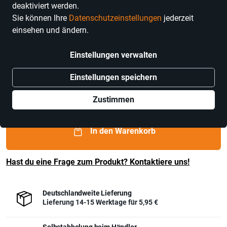
deaktiviert werden.
Sie können Ihre
Datenschutzeinstellungen
jederzeit
einsehen und ändern.
I DOLCI BAMBINI
Einstellungen verwalten
Namensschild aus Holz Unikat 6
Einstellungen speichern
Buchstaben
Preis
7,70 €
Zustimmen
inkl. MwSt.,
zzgl. Versandkosten
In den Warenkorb
Hast du eine Frage zum Produkt? Kontaktiere uns!
Deutschlandweite Lieferung
Lieferung 14-15 Werktage für
5,95 €