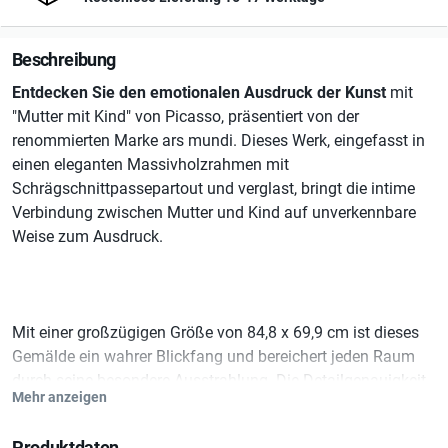
Beschreibung
Entdecken Sie den emotionalen Ausdruck der Kunst
mit
"Mutter mit Kind" von Picasso, präsentiert von der
renommierten Marke ars mundi. Dieses Werk, eingefasst in
einen eleganten Massivholzrahmen mit
Schrägschnittpassepartout und verglast, bringt die intime
Verbindung zwischen Mutter und Kind auf unverkennbare
Weise zum Ausdruck.
Mit einer großzügigen Größe von 84,8 x 69,9 cm ist dieses
Gemälde ein wahrer Blickfang und bereichert jeden Raum
durch seine besondere Ausstrahlung. Die Detailgenauigkeit
Mehr anzeigen
wird durch das frequenzmodulierte Reproduktionsverfahren
in sechs Farben auf hochwertigem 270g Rives-Bütten Paper
Produktdaten