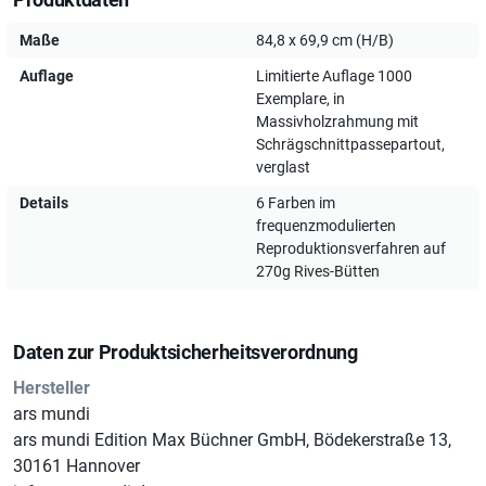
sichergestellt.
Ein Hauch von Kunstgeschichte
in Ihren vier
Wänden, perfekt für Kunstliebhaber und jene, die das
Maße
84,8 x 69,9 cm (H/B)
Besondere suchen.
Auflage
Limitierte Auflage 1000
Exemplare, in
Massivholzrahmung mit
Schrägschnittpassepartout,
Diese exklusive Auflage ist auf nur 1000 Exemplare limitiert,
verglast
was sie zu einem besonderen Sammlerstück macht. Ideal
Details
6 Farben im
als einzigartiges Geschenk oder um Ihre eigene Sammlung
frequenzmodulierten
zu bereichern. Genießen Sie den Zauber Picassos in Ihrem
Reproduktionsverfahren auf
Zuhause und lassen Sie sich von seiner zeitlosen Schönheit
270g Rives-Bütten
inspirieren.
Daten zur Produktsicherheitsverordnung
Hersteller
ars mundi
ars mundi Edition Max Büchner GmbH, Bödekerstraße 13,
30161 Hannover