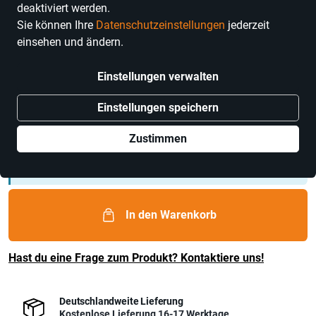
deaktiviert werden.
Sie können Ihre
Datenschutzeinstellungen
jederzeit
einsehen und ändern.
ars mundi
Einstellungen verwalten
Picasso: Bild "Mutter mit Kind" MR
Einstellungen speichern
Preis
620,00 €
inkl. MwSt., Versand
GRATIS
für 1 Stück
Zustimmen
Dieses Produkt ist nur online verfügbar
In den Warenkorb
Hast du eine Frage zum Produkt? Kontaktiere uns!
Deutschlandweite Lieferung
Kostenlose Lieferung 16-17 Werktage