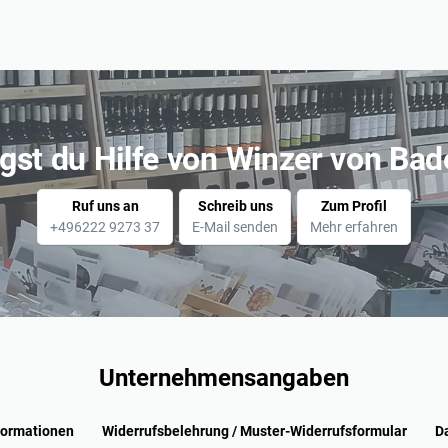
gst du Hilfe von Winzer von Ba
Ruf uns an
Schreib uns
Zum Profil
+496222 9273 37
E-Mail senden
Mehr erfahren
Unternehmensangaben
formationen
Widerrufsbelehrung / Muster-Widerrufsformular
D