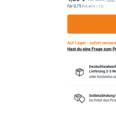
für 0,75 l
Grundpreis
(6,40 € / 1 l)
Auf Lager - sofort versand
Hast du eine Frage zum P
Deutschlandweit
Lieferung 2-3 W
oder kostenlos 
Selbstabholung 
Du holst das Prod