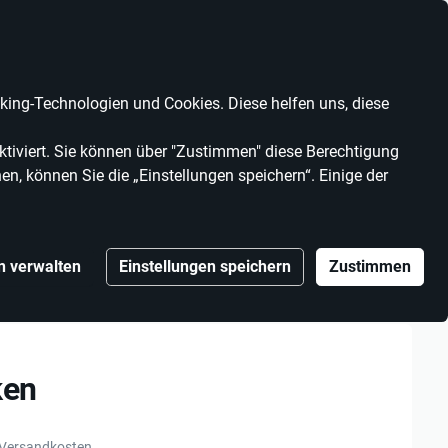
Anbieter werden
Kontrast
Mein Konto
Wunschliste
Warenkorb
ing-Technologien und Cookies. Diese helfen uns, diese
MARKEN
ANBIETER
tiviert. Sie können über "Zustimmen" diese Berechtigung
en, können Sie die „Einstellungen speichern“. Einige der
n verwalten
Einstellungen speichern
Zustimmen
esling trocken
ken
 Versandkosten