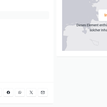
I
Dieses Element enth
solcher Inh