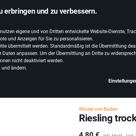
chlandweite Lieferung
u erbringen und zu verbessern.
zen eigene und von Dritten entwickelte Website-Dienste, Track
EIE WEINE
ERLEBNISWELT
WEINWELT
GRILLEN
te und Anzeigen für Sie zu personalisieren.
e übermittelt werden. Standardmäßig ist die Übermittlung deak
rer Daten anpassen. Um der Übermittlung an Dritte zu widersprech
nnen nicht deaktiviert werden.
n und ändern.
Einstellunge
etränke
Alkoholische Getränke
Wein
Weißwein
Deutschland
Ri
Winzer von Baden
Riesling troc
Preis
4,80 €
inkl. MwSt.,
zzgl.