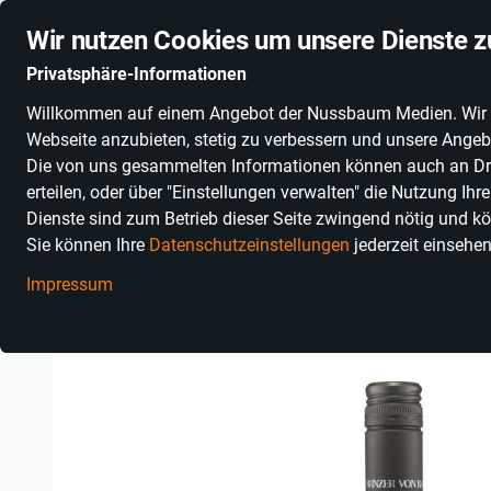
Stationäre Anbieter online
Schnelle Lieferung
Deuts
Wir nutzen Cookies um unsere Dienste z
Privatsphäre-Informationen
Willkommen auf einem Angebot der Nussbaum Medien. Wir nut
PRODUKTKATEGORIEN
SONNENGLAS®
ALKOHOLFR
Webseite anzubieten, stetig zu verbessern und unsere Angebo
Die von uns gesammelten Informationen können auch an Dritt
erteilen, oder über "Einstellungen verwalten" die Nutzung Ih
Dienste sind zum Betrieb dieser Seite zwingend nötig und kö
Sie können Ihre
Datenschutzeinstellungen
jederzeit einsehe
Impressum
Einkaufen in Baden-Württemberg
Essen, Trinken & Genuss
G