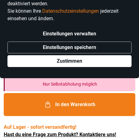
deaktiviert werden.
Sie können Ihre
Datenschutzeinstellungen
jederzeit
einsehen und ändern.
Märchen von Treue & Freundschaft;
Einstellungen verwalten
Hannelore Marzi
Einstellungen speichern
Preis
2,50 €
inkl. MwSt.
Zustimmen
Nur noch weniger als 3 Artikel im Geschäft vorhanden.
Nur Selbstabholung möglich
In den Warenkorb
Auf Lager - sofort versandfertig!
Hast du eine Frage zum Produkt? Kontaktiere uns!