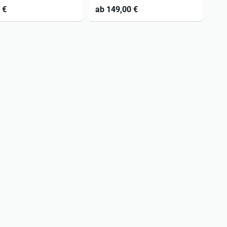
einbegleitung und Wasser
Personen
 €
ab 149,00 €