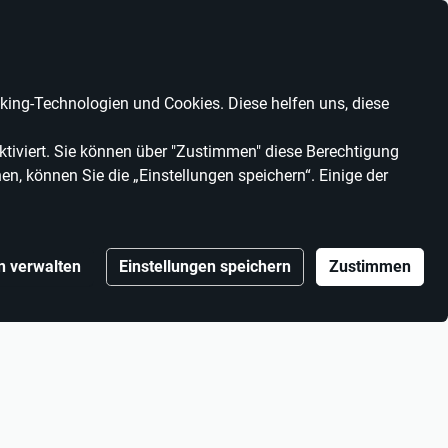
Anbieter werden
Kontrast
Mein Konto
Wunschliste
Warenkorb
ing-Technologien und Cookies. Diese helfen uns, diese
MARKEN
ANBIETER
tiviert. Sie können über "Zustimmen" diese Berechtigung
en, können Sie die „Einstellungen speichern“. Einige der
n verwalten
Einstellungen speichern
Zustimmen