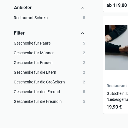
Personen
ab 119,00
Anbieter
Restaurant Schoko
5
Filter
Geschenke für Paare
5
Geschenke für Männer
2
Geschenke für Frauen
2
Geschenke für die Eltern
2
Geschenke für die Großeltern
2
Restaurant
Geschenke für den Freund
5
Gutschein: D
"Liebesgeflü
Geschenke für die Freundin
5
19,90 €