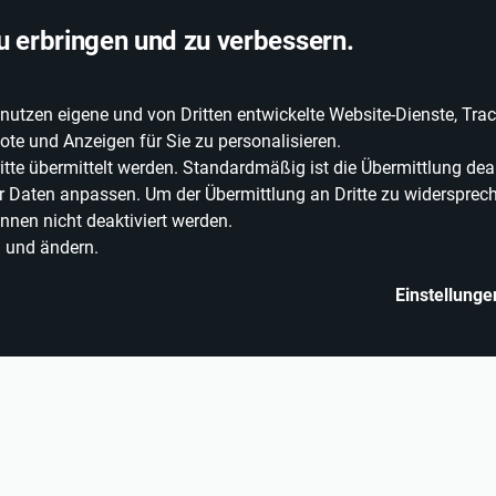
chlandweite Lieferung
u erbringen und zu verbessern.
zen eigene und von Dritten entwickelte Website-Dienste, Track
EIE WEINE
ERLEBNISWELT
WEINWELT
GRILLEN
te und Anzeigen für Sie zu personalisieren.
e übermittelt werden. Standardmäßig ist die Übermittlung deak
rer Daten anpassen. Um der Übermittlung an Dritte zu widersprech
nnen nicht deaktiviert werden.
n und ändern.
Einstellunge
o