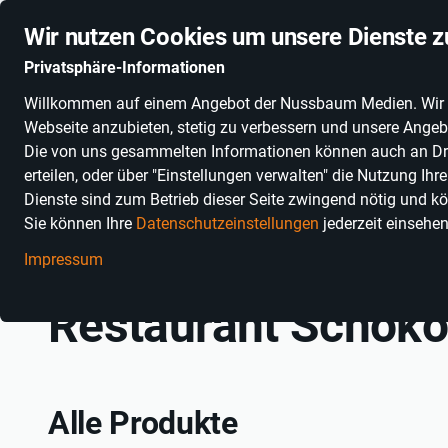
Stationäre Anbieter online
Schnelle Lieferung
Deuts
Wir nutzen Cookies um unsere Dienste z
Privatsphäre-Informationen
Willkommen auf einem Angebot der Nussbaum Medien. Wir nut
PRODUKTKATEGORIEN
SONNENGLAS®
ALKOHOLFR
Webseite anzubieten, stetig zu verbessern und unsere Angebo
Die von uns gesammelten Informationen können auch an Dritt
erteilen, oder über "Einstellungen verwalten" die Nutzung Ih
Dienste sind zum Betrieb dieser Seite zwingend nötig und kö
Sie können Ihre
Datenschutzeinstellungen
jederzeit einsehe
Impressum
Restaurant Schok
Alle Produkte