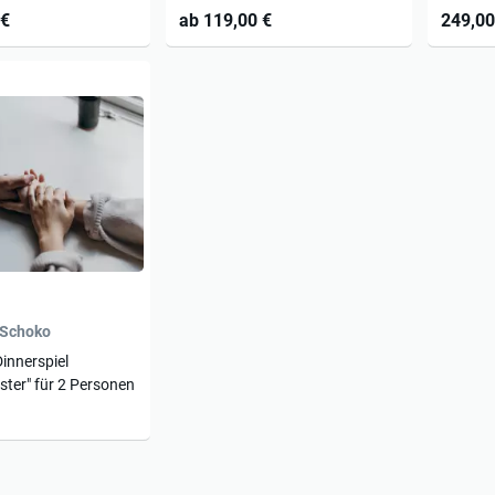
inkl. W
 €
ab 119,00 €
249,00
 Schoko
innerspiel
ster" für 2 Personen