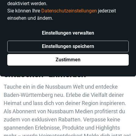
deaktiviert werden.
Sie können Ihre
Datenschutzeinstellungen
jederzeit
einsehen und ändern.
Anhand der von dir verwendeten Filter konnten keine
Suchergebnisse gefunden werden.
Einstellungen verwalten
Einstellungen speichern
Zustimmen
Jetzt zum Newsletter „Heimat
entdecken“ anmelden
Tauche ein in die Nussbaum Welt und entdecke
Baden-Württemberg neu. Erlebe die Vielfalt deiner
Heimat und lass dich von deiner Region inspirieren.
Als Abonnent von Nussbaum Medien profitierst du
zudem von exklusiven Rabatten. Verpasse keine
spannenden Erlebnisse, Produkte und Highlights
mehr – werde Heimatentdecker! Melde dich jetzt an!