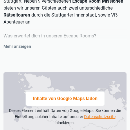
Stuttgart. Neben 9 verschiedenen
Escape Room Missionen
bieten wir unseren Gästen auch zwei unterschiedliche
Rätseltouren
durch die Stuttgarter Innenstadt, sowie VR-
Abenteuer an.
Was erwartet dich in unseren Escape Rooms?
Mehr anzeigen
Ticktack, ticktack – die Zeit läuft. Du und deine
Mitstreiter*innen, habt eine Stunde Zeit um eine euch
gestellte Mission zu erfüllen! Dabei sind
Geschicklichkeit
und
Kombinationsgabe
gefragt. Nur wenn ihr es schafft, die
versteckten
Hinweise
zu finden, die
Codes
zu knacken und
die Rätsel zu lösen, werdet ihr eure Mission erfolgreich
meistern. Also bloß keine Zeit verlieren!
Inhalte von Google Maps laden
Unsere Missionen erstrecken sich über die
Dieses Element enthält Daten von Google Maps. Sie können die
unterschiedlichsten Themengebiete wie z. B.
Abenteuer,
Einbettung solcher Inhalte auf unserer
Datenschutzseite
Familie, Scifi, Horror
und viele mehr.
blockieren.