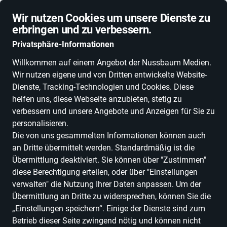
Schnelle Lieferung
Wir nutzen Cookies um unsere Dienste zu
erbringen und zu verbessern.
Privatsphäre-Informationen
Willkommen auf einem Angebot der Nussbaum Medien.
Wir nutzen eigene und von Dritten entwickelte Website-
ALLE KATEGORIEN
NEUHEITEN
DEALS
ESSEN, TRINKEN & GENU
Dienste, Tracking-Technologien und Cookies. Diese
helfen uns, diese Webseite anzubieten, stetig zu
verbessern und unsere Angebote und Anzeigen für Sie zu
personalisieren.
Indoor Aktivitäten
Die von uns gesammelten Informationen können auch
TeamEscape Stuttgart
an Dritte übermittelt werden. Standardmäßig ist die
Übermittlung deaktiviert. Sie können über "Zustimmen"
in Stuttgart
diese Berechtigung erteilen, oder über "Einstellungen
verwalten" die Nutzung Ihrer Daten anpassen. Um der
Übermittlung an Dritte zu widersprechen, können Sie die
Entdecken
Produkte
„Einstellungen speichern“. Einige der Dienste sind zum
Betrieb dieser Seite zwingend nötig und können nicht