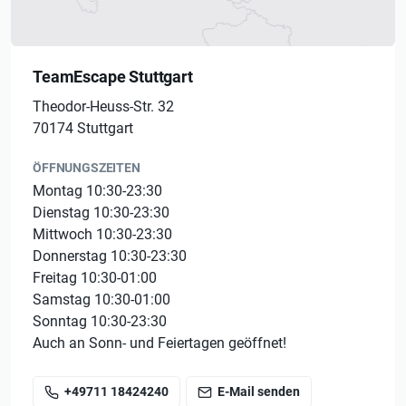
Live Escape Games
sind ein einzigartiges
Erlebnis
für
Ausflüge mit
Freunden
oder
Familie, Geburtstage,
Jungesell*innenabschiede, Firmenausflüge
und viele
weitere Anlässe. Sie eignen sich auch perfekt für
TeamEscape Stuttgart
Teambuilding-Veranstaltungen
von Unternehmen.
Theodor-Heuss-Str. 32
70174 Stuttgart
Wir freuen uns über Deinen Besuch!
ÖFFNUNGSZEITEN
Montag 10:30-23:30
Dienstag 10:30-23:30
Mittwoch 10:30-23:30
Donnerstag 10:30-23:30
Freitag 10:30-01:00
Samstag 10:30-01:00
Sonntag 10:30-23:30
Auch an Sonn- und Feiertagen geöffnet!
+49711 18424240
E-Mail senden