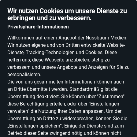
Schnelle Lieferung
Wir nutzen Cookies um unsere Dienste zu
erbringen und zu verbessern.
Privatsphäre-Informationen
Willkommen auf einem Angebot der Nussbaum Medien.
Wir nutzen eigene und von Dritten entwickelte Website-
ALLE KATEGORIEN
NEUHEITEN
DEALS
ESSEN, TRINKEN & GENU
Dienste, Tracking-Technologien und Cookies. Diese
helfen uns, diese Webseite anzubieten, stetig zu
verbessern und unsere Angebote und Anzeigen für Sie zu
personalisieren.
Die von uns gesammelten Informationen können auch
GOODVINES
an Dritte übermittelt werden. Standardmäßig ist die
Übermittlung deaktiviert. Sie können über "Zustimmen"
diese Berechtigung erteilen, oder über "Einstellungen
Alle Produkte
verwalten" die Nutzung Ihrer Daten anpassen. Um der
Übermittlung an Dritte zu widersprechen, können Sie die
„Einstellungen speichern“. Einige der Dienste sind zum
Betrieb dieser Seite zwingend nötig und können nicht
ALLE FILTER