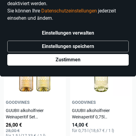
deaktiviert werden.
Sie können Ihre
Datenschutzeinstellungen
jederzeit
einsehen und ändern.
16 Produkte
Einstellungen verwalten
Einstellungen speichern
Zustimmen
GOODVINES
GOODVINES
GUUBII alkoholfreier
GUUBII alkoholfreier
Weinaperitif Set
Weinaperitif 0,75l
Holunder/Zitrone &
Ingwer/Limette
26,00 €
14,00 €
Ingwer/Limette
28,00 €
für 0,75 l (18,67 € / 1 l)
für 1,5 l (17,33 € / 1 l)