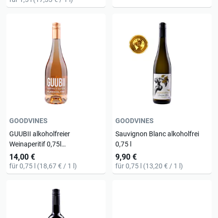
GOODVINES
GOODVINES
GUUBII alkoholfreier
Sauvignon Blanc alkoholfrei
Weinaperitif 0,75l
0,75 l
Holunder/Zitrone
14,00 €
9,90 €
für 0,75 l (18,67 € / 1 l)
für 0,75 l (13,20 € / 1 l)