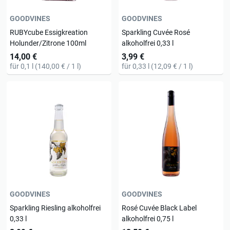
GOODVINES
GOODVINES
RUBYcube Essigkreation
Sparkling Cuvée Rosé
Holunder/Zitrone 100ml
alkoholfrei 0,33 l
14,00 €
3,99 €
für 0,1 l (140,00 € / 1 l)
für 0,33 l (12,09 € / 1 l)
GOODVINES
GOODVINES
Sparkling Riesling alkoholfrei
Rosé Cuvée Black Label
0,33 l
alkoholfrei 0,75 l