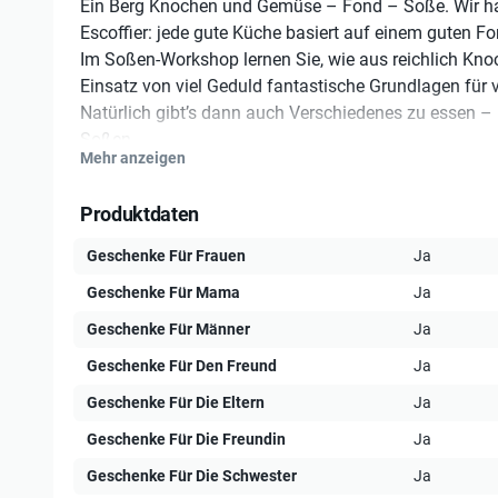
Ein Berg Knochen und Gemüse – Fond – Soße. Wir hal
Escoffier: jede gute Küche basiert auf einem guten Fo
Im Soßen-Workshop lernen Sie, wie aus reichlich Kn
Einsatz von viel Geduld fantastische Grundlagen für
Natürlich gibt’s dann auch Verschiedenes zu essen –
Soßen.
Mehr anzeigen
Dauer
: ca. 3-4 Stunden
Produktdaten
Teilnehmer
: 6-20 Personen
Geschenke Für Frauen
Ja
Geschenke Für Mama
Ja
Weitere Leistungen
:
Geschenke Für Männer
Ja
Aperitif zur Begrüßung
Geschenke Für Den Freund
Ja
Zubereitung verschiedener Saucen
Geschenke Für Die Eltern
Ja
Zubereitung diverser Gerichte unter professioneller A
Kochzutaten und Utensilien
Geschenke Für Die Freundin
Ja
gemeinsame Essen des Menüs
Geschenke Für Die Schwester
Ja
Getränke (Mineralwasser, Wein, Bier, Softdrinks, Säfte