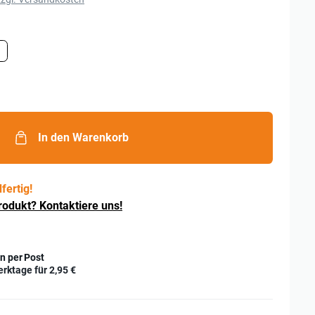
In den Warenkorb
fertig!
rodukt? Kontaktiere uns!
n per Post
erktage für
2,95 €