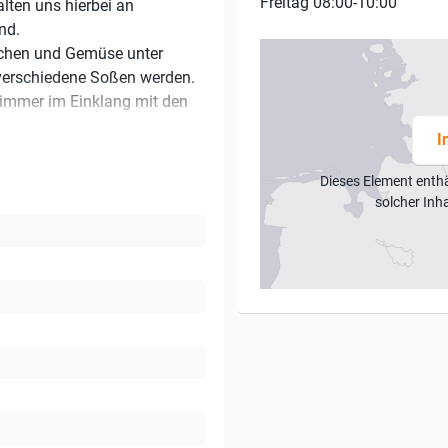
Freitag 08:00-10:00
ten uns hierbei an
nd.
ochen und Gemüse unter
 verschiedene Soßen werden.
 immer im Einklang mit den
I
Dieses Element enth
solcher Inh
nleitung
, Kaffee)