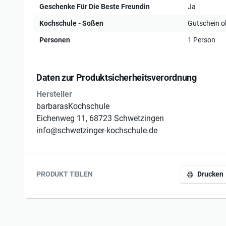
Digestif
Geschenke Für Die Beste Freundin
Ja
Rezepte per eMail nach dem Kurs
Kochschule - Soßen
Gutschein o
Kochschürze wird gestellt
Personen
1 Person
Daten zur Produktsicherheitsverordnung
Hersteller
barbarasKochschule
Eichenweg 11, 68723 Schwetzingen
info@schwetzinger-kochschule.de
PRODUKT TEILEN
Drucken