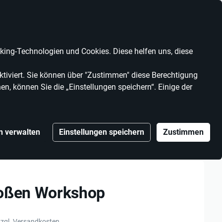
Anbieter werden
Kontrast
Mein Konto
Wunschliste
Warenkorb
ing-Technologien und Cookies. Diese helfen uns, diese
MARKEN
ANBIETER
tiviert. Sie können über "Zustimmen" diese Berechtigung
en, können Sie die „Einstellungen speichern“. Einige der
n verwalten
Einstellungen speichern
Zustimmen
Soßen Workshop
zzgl. Versandkosten