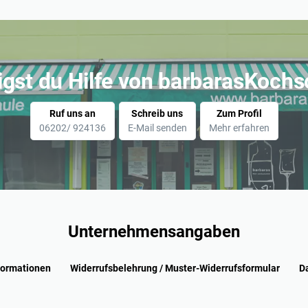
igst du Hilfe von barbarasKochs
Ruf uns an
Schreib uns
Zum Profil
06202/ 924136
E-Mail senden
Mehr erfahren
Unternehmensangaben
formationen
Widerrufsbelehrung / Muster-Widerrufsformular
D