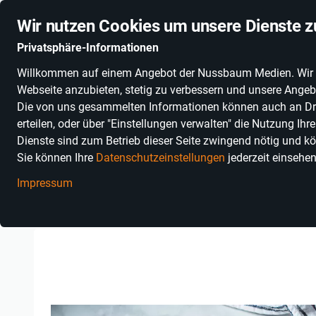
Stationäre Anbieter online
Schnelle Lieferung
Deuts
Wir nutzen Cookies um unsere Dienste z
Privatsphäre-Informationen
Willkommen auf einem Angebot der Nussbaum Medien. Wir nut
PRODUKTKATEGORIEN
SONNENGLAS®
ALKOHOLFR
Webseite anzubieten, stetig zu verbessern und unsere Angebo
Die von uns gesammelten Informationen können auch an Dritt
erteilen, oder über "Einstellungen verwalten" die Nutzung Ih
Dienste sind zum Betrieb dieser Seite zwingend nötig und kö
Sie können Ihre
Datenschutzeinstellungen
jederzeit einsehe
Impressum
Einkaufen in Baden-Württemberg
Erlebnisse
Essen & Trinken