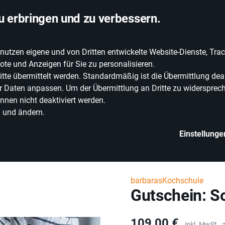
chlandweite Lieferung
u erbringen und zu verbessern.
zen eigene und von Dritten entwickelte Website-Dienste, Track
EIE WEINE
ERLEBNISWELT
WEINWELT
GRILLEN
te und Anzeigen für Sie zu personalisieren.
e übermittelt werden. Standardmäßig ist die Übermittlung deak
rer Daten anpassen. Um der Übermittlung an Dritte zu widersprech
nnen nicht deaktiviert werden.
n und ändern.
Einstellunge
Kochkurse
Gutschein: Soßen Workshop
barbarasKochschule
Gutschein: 
Preis
109,00 €
inkl. MwSt.,