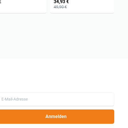
€
34,93 €
49,90 €
Anmelden