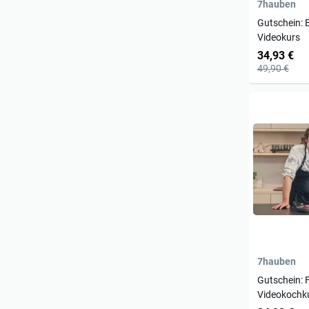
7hauben
Gutschein: 
Videokurs
34,93 €
49,90 €
7hauben
Gutschein:
Videokochk