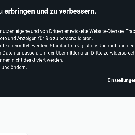
chlandweite Lieferung
u erbringen und zu verbessern.
zen eigene und von Dritten entwickelte Website-Dienste, Track
EIE WEINE
ERLEBNISWELT
WEINWELT
GRILLEN
te und Anzeigen für Sie zu personalisieren.
e übermittelt werden. Standardmäßig ist die Übermittlung deak
rer Daten anpassen. Um der Übermittlung an Dritte zu widersprech
nnen nicht deaktiviert werden.
n und ändern.
Einstellunge
Kochkurse