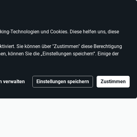
Anbieter werden
Kontrast
Mein Konto
Wunschliste
Warenkorb
ing-Technologien und Cookies. Diese helfen uns, diese
MARKEN
ANBIETER
tiviert. Sie können über "Zustimmen" diese Berechtigung
en, können Sie die „Einstellungen speichern“. Einige der
n verwalten
Einstellungen speichern
Zustimmen