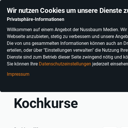
Stationäre Anbieter online
Schnelle Lieferung
Deuts
Wir nutzen Cookies um unsere Dienste z
Privatsphäre-Informationen
Willkommen auf einem Angebot der Nussbaum Medien. Wir nut
PRODUKTKATEGORIEN
SONNENGLAS®
ALKOHOLFR
Webseite anzubieten, stetig zu verbessern und unsere Angebo
Die von uns gesammelten Informationen können auch an Dritt
erteilen, oder über "Einstellungen verwalten" die Nutzung Ih
Dienste sind zum Betrieb dieser Seite zwingend nötig und kö
Sie können Ihre
Datenschutzeinstellungen
jederzeit einsehe
Impressum
Einkaufen in Baden-Württemberg
Erlebnisse
Essen & Trinken
Kochkurse