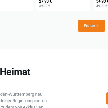
27,93 €
34,93 
39,90 €
49,90 €
Weiter
„Heimat
aden-Württemberg neu.
deiner Region inspirieren.
u zudem von exklusiven