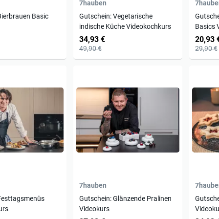
7hauben
7haube
Bierbrauen Basic
Gutschein: Vegetarische
Gutsche
indische Küche Videokochkurs
Basics 
34,93 €
20,93 
49,90 €
29,90 €
7hauben
7haube
 Festtagsmenüs
Gutschein: Glänzende Pralinen
Gutsche
urs
Videokurs
Videoku