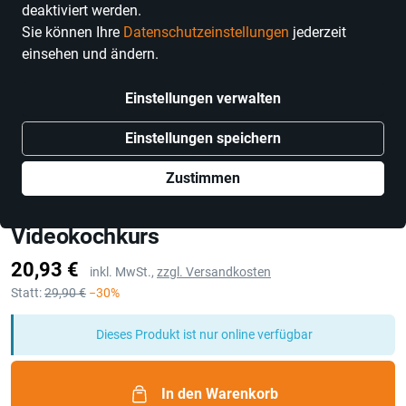
deaktiviert werden.
Sie können Ihre
Datenschutzeinstellungen
jederzeit
einsehen und ändern.
Einstellungen verwalten
Einstellungen speichern
Zustimmen
7hauben
Gutschein: Vegan kochen Basics
Videokochkurs
Preis
20,93 €
inkl. MwSt.,
zzgl. Versandkosten
Statt:
29,90 €
−30%
Dieses Produkt ist nur online verfügbar
In den Warenkorb