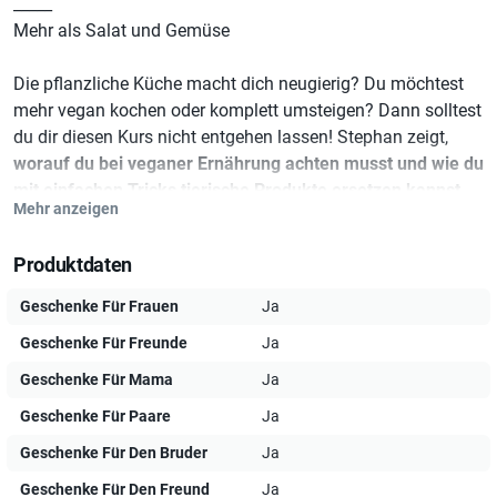
_____
Mehr als Salat und Gemüse
Die pflanzliche Küche macht dich neugierig? Du möchtest
mehr vegan kochen oder komplett umsteigen? Dann solltest
du dir diesen Kurs nicht entgehen lassen! Stephan zeigt,
worauf du bei veganer Ernährung achten musst und wie du
mit einfachen Tricks tierische Produkte ersetzen kannst
.
Mehr anzeigen
Natürlich gibt’s auch eine besondere Auswahl an
gesunden
Power-Gerichten
, die zeigen, wie vegane Ernährung zum
Produktdaten
puren Genuss wird!
Geschenke Für Frauen
Ja
Vegan ist mehr als nur Beilagenessen.
Geschenke Für Freunde
Ja
Stephan Schnedlitz
Geschenke Für Mama
Ja
Seine Leidenschaft fürs Kochen hat Stephan schon als Kind
Geschenke Für Paare
Ja
entdeckt, die pflanzliche Ernährung erst später – doch mit
Geschenke Für Den Bruder
Ja
Erfolg: Er war in veganen Restaurants als Küchenchef und
Kreativkoch tätig. Außerdem hält er Kochkurse für
Geschenke Für Den Freund
Ja