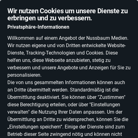
Schnelle Lieferung
Wir nutzen Cookies um unsere Dienste zu
erbringen und zu verbessern.
Privatsphäre-Informationen
Willkommen auf einem Angebot der Nussbaum Medien.
Wir nutzen eigene und von Dritten entwickelte Website-
ALLE KATEGORIEN
NEUHEITEN
DEALS
ESSEN, TRINKEN & GENU
Dienste, Tracking-Technologien und Cookies. Diese
helfen uns, diese Webseite anzubieten, stetig zu
verbessern und unsere Angebote und Anzeigen für Sie zu
personalisieren.
Beratung & Coaching
Die von uns gesammelten Informationen können auch
Daniela Lechler
an Dritte übermittelt werden. Standardmäßig ist die
Übermittlung deaktiviert. Sie können über "Zustimmen"
Marketingberatung &
diese Berechtigung erteilen, oder über "Einstellungen
Coaching
verwalten" die Nutzung Ihrer Daten anpassen. Um der
Übermittlung an Dritte zu widersprechen, können Sie die
in Winden
„Einstellungen speichern“. Einige der Dienste sind zum
Betrieb dieser Seite zwingend nötig und können nicht