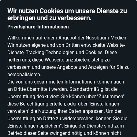
Schnelle Lieferung
Wir nutzen Cookies um unsere Dienste zu
erbringen und zu verbessern.
Privatsphäre-Informationen
Willkommen auf einem Angebot der Nussbaum Medien.
Wir nutzen eigene und von Dritten entwickelte Website-
ALLE KATEGORIEN
NEUHEITEN
DEALS
ESSEN, TRINKEN & GENU
Dienste, Tracking-Technologien und Cookies. Diese
helfen uns, diese Webseite anzubieten, stetig zu
verbessern und unsere Angebote und Anzeigen für Sie zu
personalisieren.
Die von uns gesammelten Informationen können auch
Weingut Haberkern
an Dritte übermittelt werden. Standardmäßig ist die
Übermittlung deaktiviert. Sie können über "Zustimmen"
diese Berechtigung erteilen, oder über "Einstellungen
Alle Produkte
verwalten" die Nutzung Ihrer Daten anpassen. Um der
Übermittlung an Dritte zu widersprechen, können Sie die
„Einstellungen speichern“. Einige der Dienste sind zum
Betrieb dieser Seite zwingend nötig und können nicht
ALLE FILTER